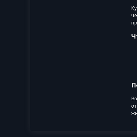
Ку
че
пр
Ч
П
Во
от
жи