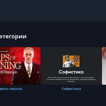
категории
арты смысла
Софистика