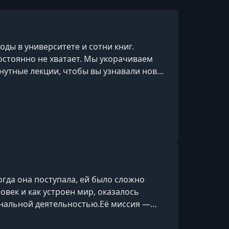
ды в университете и сотни книг.
остоянно не хватает. Мы укорачиваем
инутные лекции, чтобы вы узнавали новое
огда она поступала, ей было сложно
овек и как устроен мир, оказалось
ональной деятельностью.Её миссия —
ом. Она убеждена, что философия нужна