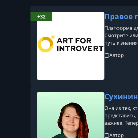
Правое 
+32
Платформа дл
Смотрите или
путь к знани
о себе и мир
Автор
Сухинин
Она из тех, 
представить, 
важнее. Тепе
рассказывать
Автор
каждому, вед