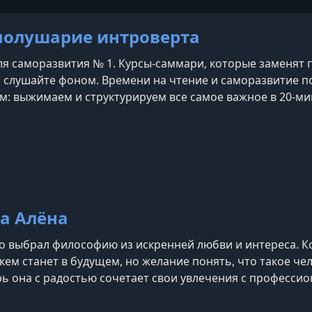
полушарие интроверта
я саморазвития № 1. Курсы-саммари, которые заменят го
 слушайте фоном. Времени на чтение и саморазвитие п
ям: выжимаем и структурируем все самое важное в 20-м
е, не жертвуя свободным временем.
а Алёна
кто выбрал философию из искренней любви и интереса. К
кем станет в будущем, но желание понять, что такое чел
рь она с радостью сочетает свои увлечения с професси
 об идеях великих философов простым и понятным язык
ь она присутствует в нашей повседневн