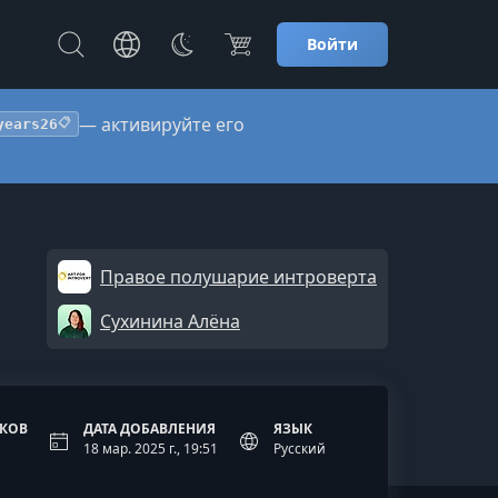
Войти
— активируйте его
years26
📋
Правое полушарие интроверта
Сухинина Алёна
ОКОВ
ДАТА ДОБАВЛЕНИЯ
ЯЗЫК
18 мар. 2025 г., 19:51
Русский