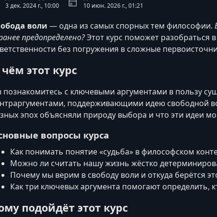
3 дек. 2024 г., 10:00
10 июн. 2026 г., 01:21
вобода воли
— одна из самых спорных тем философии.
ранее предопределено?
Этот курс поможет разобраться в
ветственности без погружения в сложные первоисточни
 чём этот курс
 познакомитесь с ключевыми аргументами в пользу су
нтраргументами, поддерживающими идею свободной во
зных эпох объясняли природу выбора и что эти идеи мо
сновные вопросы курса
Как понимать понятие «судьба» в философском конт
Можно ли считать нашу жизнь жёстко детерминиро
Почему мы верим в свободу воли и откуда берётся эт
Как три ключевых аргумента помогают определить, 
ому подойдёт этот курс