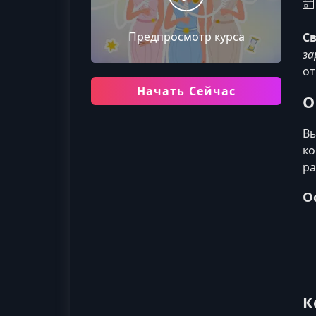
Предпросмотр курса
С
за
от
Начать Сейчас
О
Вы
ко
ра
О
К