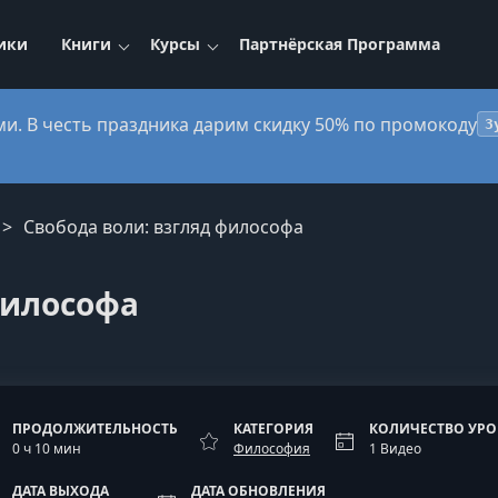
ики
Книги
Курсы
Партнёрская Программа
ми. В честь праздника дарим скидку 50% по промокоду
3
Свобода воли: взгляд философа
философа
ПРОДОЛЖИТЕЛЬНОСТЬ
КАТЕГОРИЯ
КОЛИЧЕСТВО УР
0 ч 10 мин
Философия
1 Видео
ДАТА ВЫХОДА
ДАТА ОБНОВЛЕНИЯ