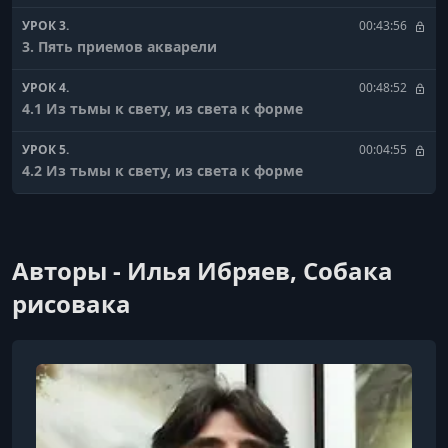
УРОК 3.
00:43:56
3. Пять приемов акварели
УРОК 4.
00:48:52
4.1 Из тьмы к свету, из света к форме
УРОК 5.
00:04:55
4.2 Из тьмы к свету, из света к форме
УРОК 6.
01:02:17
4.3 Из тьмы к свету, из света к форме
Авторы - Илья Ибряев, Собака
УРОК 7.
00:19:46
5.1 Тепло и прохлада. Теплый свет Часть 1
рисовака
УРОК 8.
01:17:22
5.1 Тепло и прохлада. Теплый свет Часть 2
УРОК 9.
00:07:38
5.2 Тепло и прохлада Холодный свет Часть 1