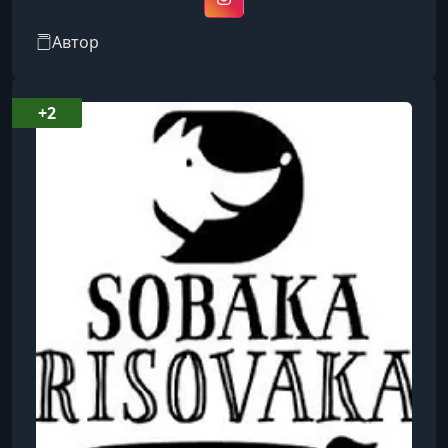
Instagram
УРОК 16.
01:17:26
7. Касание света Часть 2
Автор
УРОК 17.
00:09:07
8.1 Отражение и блики
+2
УРОК 18.
00:55:51
8.2 Отражение и блики
УРОК 19.
00:23:18
9.1 Луч и поток. Луч Часть 1
УРОК 20.
01:29:57
9.1 Луч и поток. Луч Часть 2
УРОК 21.
00:06:53
9.2 Луч и поток. Поток Часть 1
УРОК 22.
00:51:25
9.2 Луч и поток. Поток Часть 2
УРОК 23.
00:10:07