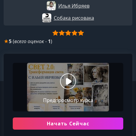
Илья Ибряев
Собака рисовака
★
5
(
всего оценок
-
1
)
Предпросмотр курса
Начать Сейчас