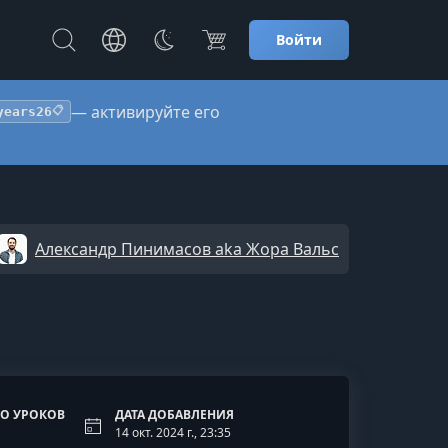
Войти
— активируйте его
years26
📋
Александр Пинимасов aka Жора Вальс
О УРОКОВ
ДАТА ДОБАВЛЕНИЯ
14 окт. 2024 г., 23:35