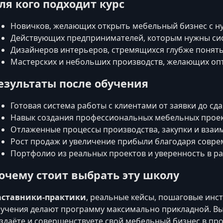
ля кого подходит курс
Новичков, желающих открыть мебельный бизнес с ну
Действующих предпринимателей, которым нужны сис
Дизайнеров интерьеров, стремящихся глубже понять
Мастерских и небольших производств, желающих оп
езультаты после обучения
Готовая система работы с клиентами от заявки до сда
Навык создания профессиональных мебельных проек
Отлаженные процессы производства, закупки и взаи
Рост продаж и увеличение прибыли благодаря совр
Портфолио из реальных проектов и уверенность в ра
очему стоит выбрать эту школу
аставники-практики
, реальные кейсы, пошаговые инс
учения делают программу максимально прикладной. Вы
здаёте и совершенствуете свой мебельный бизнес в про