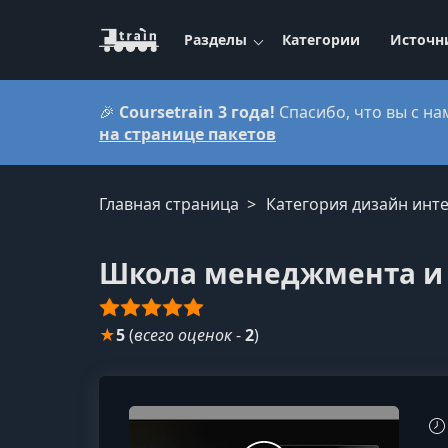
Разделы
Категории
Источн
🎉
Coursetrain 3 года!
Спасибо, что вы с на
на странице пакетов
Главная страница
Категория дизайн инт
Школа менеджмента и
★
5
(
всего оценок
-
2
)