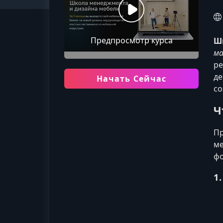
Предпросмотр курса
Ш
ма
ре
де
Начать Сейчас
со
Ч
Пр
ме
фо
1