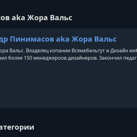
ов aka Жора Вальс
др Пинимасов aka Жора Вальс
ра Вальс. Владелец копании Всямебельтут и Дизайн меб
чил более 150 менеджероов дизайнеров. Закончил педаго
категории