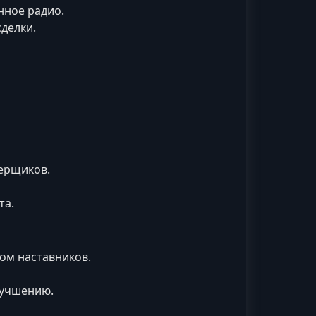
нное радио.
сделки.
мерщиков.
та.
ом наставников.
лучшению.