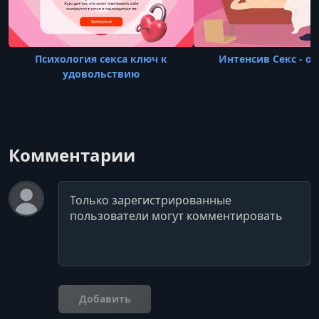
Психология секса ключ к
Интенсив Секс - он
удовольствию
Комментарии
Комментарий
Добавить