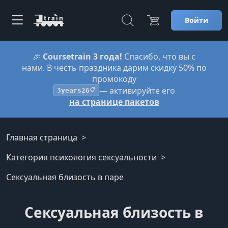
Войти
🎉
Coursetrain 3 года!
Спасибо, что вы с
нами. В честь праздника дарим скидку 50% по
промокоду
— активируйте его
3years26
📋
на странице пакетов
Главная страница
Категория психология сексуальности
Сексуальная близость в паре
Сексуальная близость в