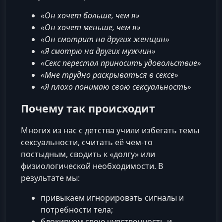
«Он хочет больше, чем я»
«Он хочет меньше, чем я»
«Он смотрит на других женщин»
«Я смотрю на других мужчин»
«Секс перестал приносить удовольствие»
«Мне трудно раскрываться в сексе»
«Я плохо понимаю свою сексуальность»
Почему так происходит
Многих из нас с детства учили избегать темы
сексуальности, считать её чем-то
постыдным, сводить к «долгу» или
физиологической необходимости. В
результате мы:
привыкаем игнорировать сигналы и
потребности тела;
блокируем свою чувственность и