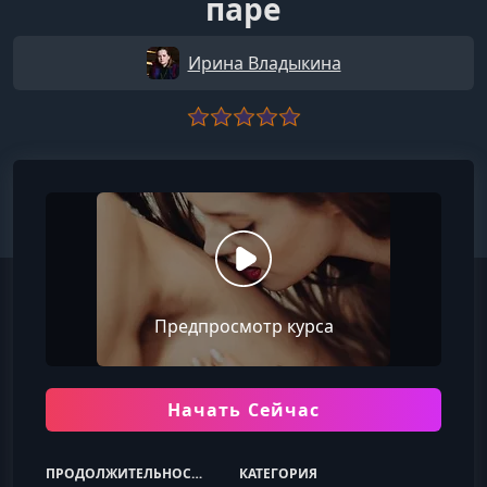
паре
Ирина Владыкина
Предпросмотр курса
Начать Сейчас
ПРОДОЛЖИТЕЛЬНОСТЬ
КАТЕГОРИЯ