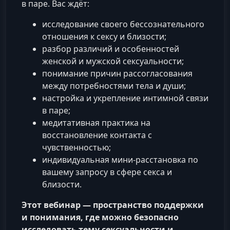
в паре. Вас ждёт:
исследование своего бессознательного
отношения к сексу и близости;
разбор различий и особенностей
женской и мужской сексуальности;
понимание причин рассогласования
между потребностями тела и души;
настройка и укрепление интимной связи
в паре;
медитативная практика на
восстановление контакта с
чувственностью;
индивидуальная мини-расстановка по
вашему запросу в сфере секса и
близости.
Этот вебинар — пространство поддержки
и понимания, где можно безопасно
исследовать тему сексуальности и