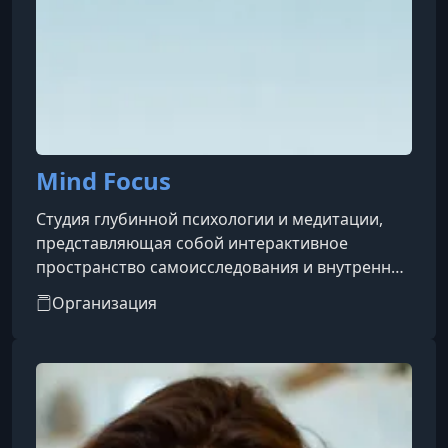
Mind Focus
Студия глубинной психологии и медитации,
представляющая собой интерактивное
пространство самоисследования и внутренней
работы. Проект помогает участникам лучше
Организация
понимать себя, свои эмоции, окружающих и
собственное место в мире через сочетание
западных научных подходов к психике и
древних практик гармонизации внутреннего
состояния — таких как психоанализ, арт-
терапия и телесно-ориентированные методы,