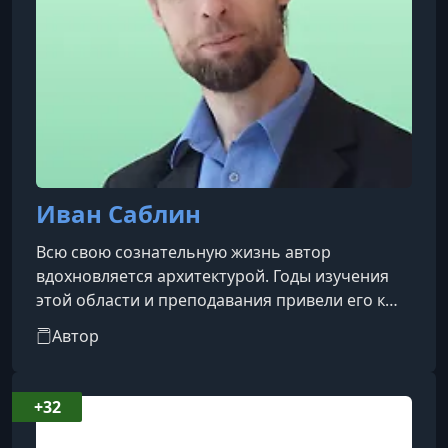
Иван Саблин
Всю свою сознательную жизнь автор
вдохновляется архитектурой. Годы изучения
этой области и преподавания привели его к
устойчивому убеждению: среди всех видов
Автор
искусства архитектура вызывает наименьший
интерес у широкой аудитории. Этот факт
удивителен. Даже среди коллег — выдающихся
+32
историков искусства — архитектура часто
остаётся в тени других дисциплин. Почему так