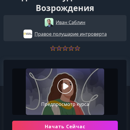
Возрождения
Иван Саблин
Правое полушарие интроверта
Предпросмотр курса
Начать Сейчас