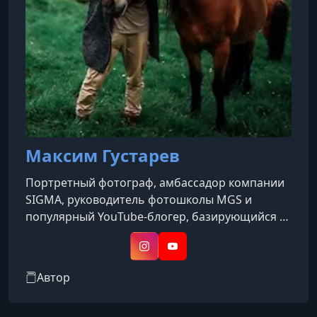
6. Экшены
УРОК 11.
00:23:27
7. Доп.контент – Портрет в неоне
Максим Густарев
Портретный фотограф, амбассадор компании
SIGMA, руководитель фотошколы MGS и
популярный YouTube-блогер, базирующийся в
Санкт-Петербурге и Москве. Он
специализируется на портретной и
Instagram
YouTube
индустриальной съемке, а также обучает
Автор
фотографии, делая упор на техническую
сторону и обработку изображений.