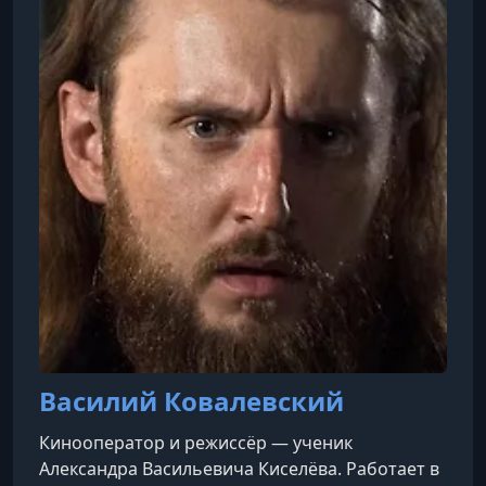
19. Примеры световых решений
УРОК 20.
00:10:47
20. Композиция и движение камеры
УРОК 21.
00:09:00
21. Жизнь оператора и дальнейший путь
Василий Ковалевский
Кинооператор и режиссёр — ученик
Александра Васильевича Киселёва. Работает в