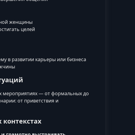
тной женщины
остигать целей
му в развитии карьеры или бизнеса
ужчины
туаций
х мероприятиях — от формальных до
нарии: от приветствия и
 контекстах
 и грамотно выстраивать