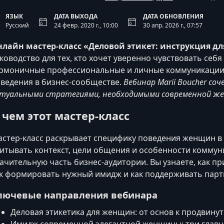
ЯЗЫК
ДАТА ВЫХОДА
ДАТА ОБНОВЛЕНИЯ
Русский
24 февр. 2020 г., 10:00
30 апр. 2026 г., 07:57
нлайн мастер-класс «Деловой этикет: инструкция д
ководство для тех, кто хочет уверенно чувствовать себя
рмоничные профессиональные и личные коммуникации
ведения в бизнес‑сообществе.
Вебинар Marii Boucher со
туальными стратегиями, необходимыми современной ж
 чем этот мастер-класс
стер-класс раскрывает специфику поведения женщин в
итывать контекст, цели общения и особенности комму
ачительную часть бизнес‑аудитории. Вы узнаете, как пр
к формировать нужный имидж и как поддерживать парт
лючевые направления вебинара
Деловая этикетика для женщин: от основ к продвину