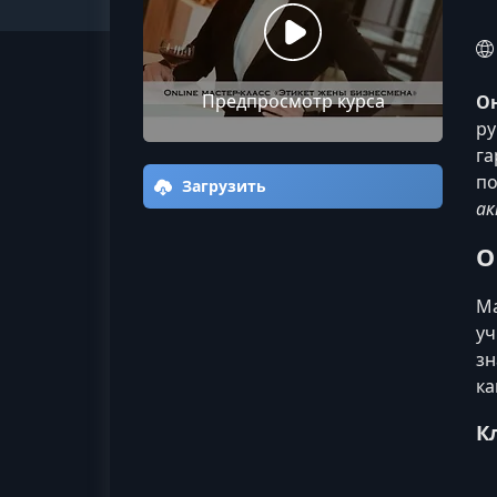
Предпросмотр курса
О
ру
га
по
Загрузить
ак
О
Ма
уч
зн
ка
К