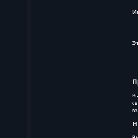
И
Э
П
Вы
св
вз
Н
В