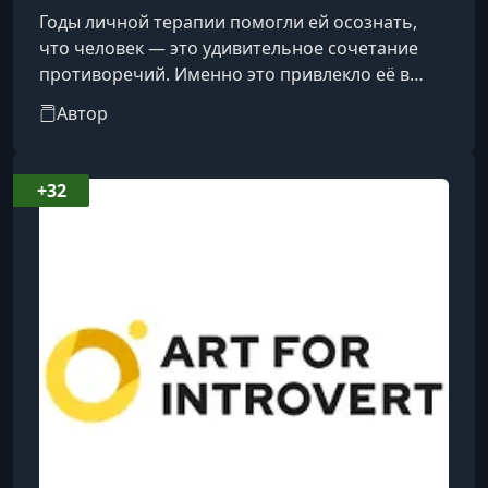
Годы личной терапии помогли ей осознать,
что человек — это удивительное сочетание
противоречий. Именно это привлекло её в
профессию. Она специализируется на
Автор
социальной и когнитивной психологии,
изучая, как люди думают и действуют.Её цель
— помочь избавиться от стигм и ярлыков,
+32
показать, что каждый человек уникален, а
стандарты «нормальности» условны. На её
лекциях слушатели узнают о скрытых мотивах
поступков, научатся лучше понимать себя и
свои ж