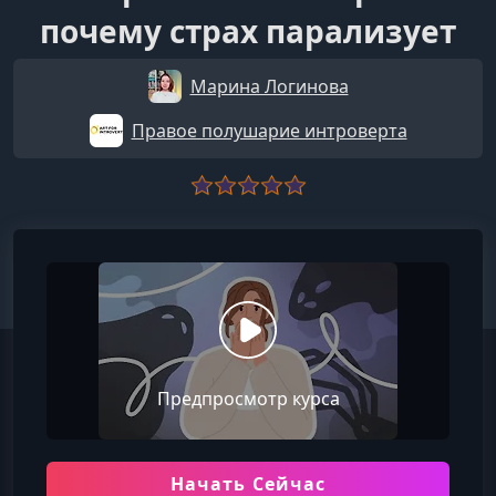
почему страх парализует
Марина Логинова
Правое полушарие интроверта
Предпросмотр курса
Начать Сейчас