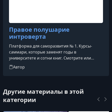
Правое полушарие
интроверта
Платформа для саморазвития № 1. Курсы-
саммари, которые заменят годы в
университете и сотни книг. Смотрите или
слушайте фоном. Времени на чтение и
Автор
саморазвитие постоянно не хватает. Мы
укорачиваем путь к знаниям: выжимаем и
структурируем все самое важное в 20-
минутные лекции, чтобы вы узнавали новое о
Другие материалы в этой
себе и мире, не жертвуя свободным временем.
категории