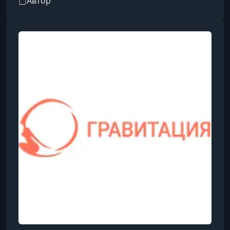
Автор
жизненными сценариями, а также
основателем психологического центра
«Гравитация».