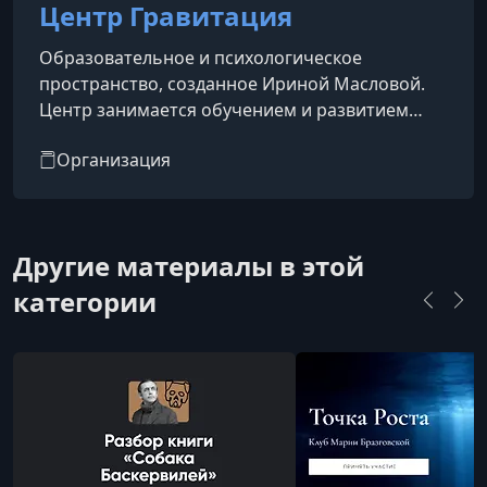
Центр Гравитация
Образовательное и психологическое
пространство, созданное Ириной Масловой.
Центр занимается обучением и развитием
людей через программы по психологии,
Организация
личностному росту и работе с внутренними
ограничениями. Основное направление
работы — помощь людям в осознании своих
жизненных сценариев, преодолении кризисов
Другие материалы в этой
и построении более гармоничной и
осмысленной жизни.В центре проводятся
категории
онлайн-курсы, тренинги, практики и
образовательные программы, направл