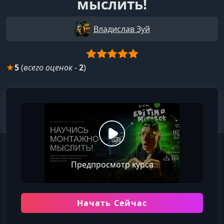
мыслить!
Владислав Зуй
★
5
(
всего оценок
-
2
)
Предпросмотр курса
Начать Сейчас