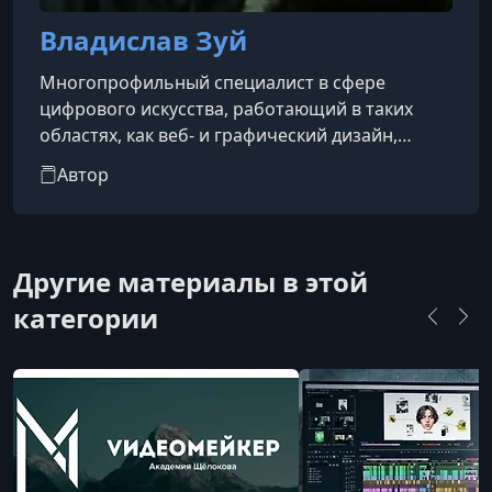
УРОК 14.
00:06:57
Владислав Зуй
6. Финал
Многопрофильный специалист в сфере
цифрового искусства, работающий в таких
областях, как веб- и графический дизайн,
фэшн-арт, видеомонтаж, моушн-дизайн и 3D-
Автор
графика. Он имеет более 14 лет опыта и
успешно завершил свыше 675 проектов. Влад
известен своим разнообразным подходом к
решению творческих задач, что позволяет ему
Другие материалы в этой
эффективно работать в различных
категории
направлениях цифрового творчества.