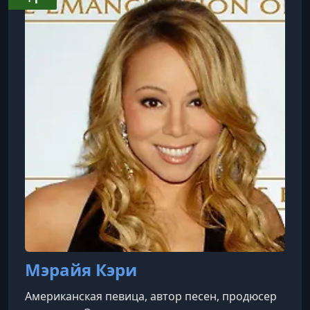
платформы:Преподаватели: Среди
инструкторов — известные личности, такие как
Гордон Рамзи (кулинария), Маргарет Этвуд
(писательство), Мартин Скорсезе
(кинорежиссура), Серена Уильямс (теннис),
Ханс Циммер
Мэрайя Кэри
Американская певица, автор песен, продюсер