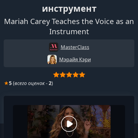
инструмент
Mariah Carey Teaches the Voice as an
Instrument
MasterClass
Мэрайя Кэри
★
5
(
всего оценок
-
2
)