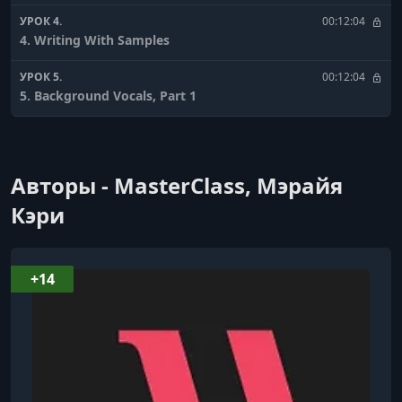
УРОК 4.
00:12:04
4. Writing With Samples
УРОК 5.
00:12:04
5. Background Vocals, Part 1
УРОК 6.
00:13:36
6. Background Vocals, Part 2
Авторы - MasterClass, Мэрайя
УРОК 7.
00:09:28
7. Instrumentation and Emotion
Кэри
УРОК 8.
00:09:16
8. Taking Care of Your Voice
+14
УРОК 9.
00:16:37
9. Surviving in the Music Industry