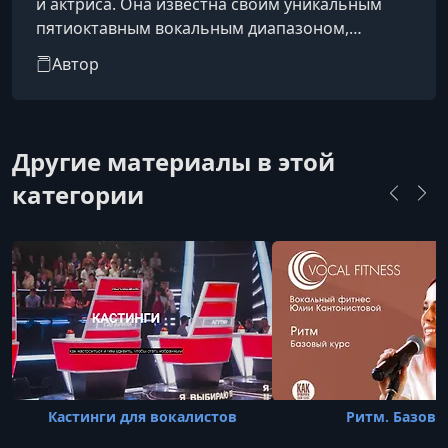
и актриса. Она известна своим уникальным
пятиоктавным вокальным диапазоном,
мелизматическим стилем пения и
Автор
использованием свисткового регистра.
Guinness World Records назвал её "Songbird
Supreme", а Rolling Stone включил её в список
величайших певцов всех времён .
Другие материалы в этой
категории
Кастинги для вокалистов
Ритм. Базов