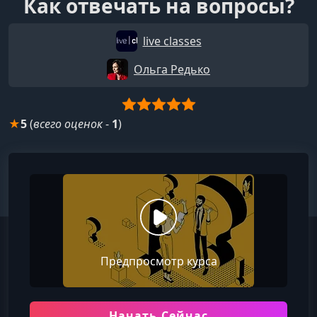
Как отвечать на вопросы?
live classes
Ольга Редько
★
5
(
всего оценок
-
1
)
Предпросмотр курса
Начать Сейчас