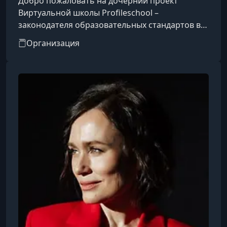
Добро пожаловать на дочерний проект
Виртуальной школы Profileschool –
законодателя образовательных стандартов в
Рунете.Более пяти лет наши специалисты
Организация
работали над созданием эффективных
образовательных моделей, более пяти лет
занимались поиском выдающихся
специалистов в России и за рубежом,
адаптировали лучшие из существующих
программ для онлайн-формата и создавали
новые. Теперь наш опыт доступен в новом
формате: на первой профессиональной образ