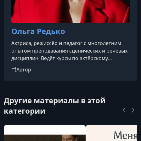
Ольга Редько
Актриса, режиссёр и педагог с многолетним
опытом преподавания сценических и речевых
дисциплин. Ведёт курсы по актёрскому
мастерству, технике речи, риторике и
Автор
искусству публичного выступления. Также
работает как радиоведущая, консультант и
индивидуальный наставник.Ольга помогает
ученикам освободиться от речевых и
Другие материалы в этой
психофизиологических зажимов, преодолеть
категории
последствия логоневрозов и психологических
травм, связанных с речью. Она ставит
дыхание, голос,