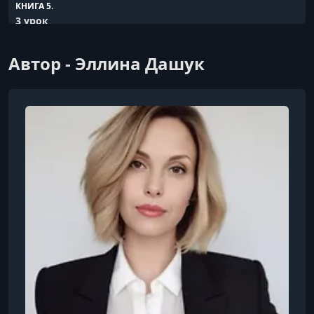
КНИГА 5.
3 урок
КНИГА 6.
Автор - Эллина Дашук
4 урок