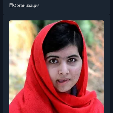
предоставляет доступ к видеокурсам,
Организация
созданным и представленным мировыми
знаменитостями и экспертами в различных
областях.​Особенности
платформы:Преподаватели: Среди
инструкторов — известные личности, такие как
Гордон Рамзи (кулинария), Маргарет Этвуд
(писательство), Мартин Скорсезе
(кинорежиссура), Серена Уильямс (теннис),
Ханс Циммер