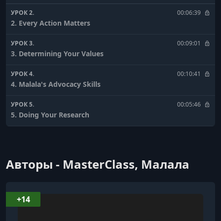
УРОК 2.
00:06:39
2. Every Action Matters
УРОК 3.
00:09:01
3. Determining Your Values
УРОК 4.
00:10:41
4. Malala's Advocacy Skills
УРОК 5.
00:05:46
5. Doing Your Research
УРОК 6.
00:05:58
6. Setting Your Goals
Авторы - MasterClass, Малала
УРОК 7.
00:06:01
7. Identifying Your Strategy
УРОК 8.
00:06:45
+14
8. Framing Your Argument