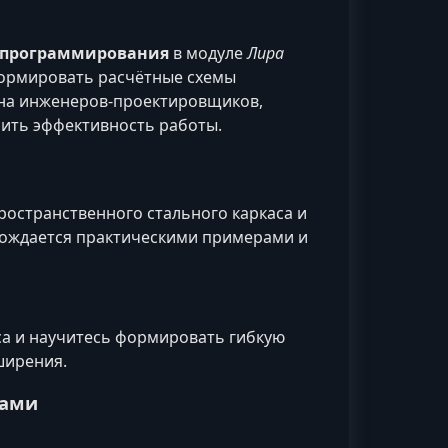
о программирования
в модуле
Лира
формировать расчётные схемы
 на инженеров‑проектировщиков,
ить эффективность работы.
остранственного стального каркаса и
вождается практическими примерами и
са и научитесь формировать гибкую
ширения.
тами