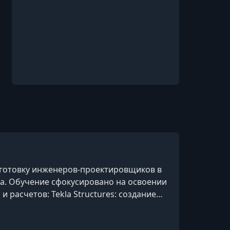
дготовку инженеров-проектировщиков в
а. Обучение сфокусировано на освоении
расчетов: Tekla Structures: создание
аблонов отчетов; Расчетные комплексы: