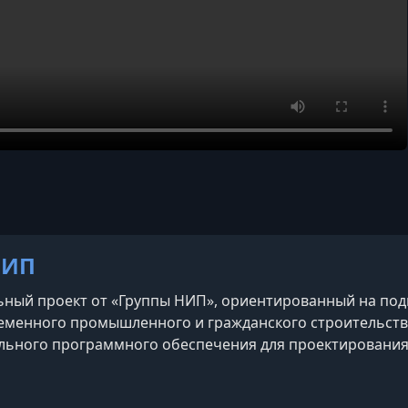
НИП
ный проект от «Группы НИП», ориентированный на по
еменного промышленного и гражданского строительств
ьного программного обеспечения для проектирования и 
ых моделей зданий (BIM), настройка конфигураций и ш
те в SCAD Office, Лира-САПР и Лира 10
am