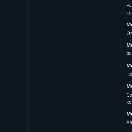
На
ко
М
Оп
М
Фо
М
На
М
Со
ко
М
Ав