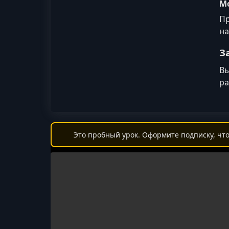
М
Пр
на
З
Вы
ра
Это пробный урок. Оформите подписку, что