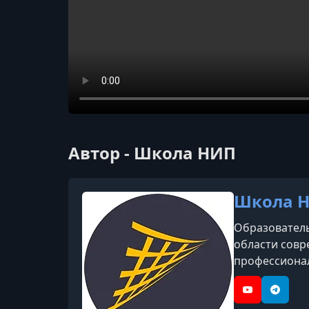
Автор - Школа НИП
Школа 
Образователь
области совр
профессионал
информационн
обучение рабо
YouTube
Telegr