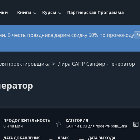
ики
Книги
Курсы
Партнёрская Программа
ми. В честь праздника дарим скидку 50% по промокоду
3
 для проектировщика
Лира САПР Сапфир - Генератор
нератор
ПРОДОЛЖИТЕЛЬНОСТЬ
КАТЕГОРИЯ
0 ч 48 мин
САПР и BIM для проектировщика
ДАТА ДОБАВЛЕНИЯ
ЯЗЫК
ДАТА ВЫХОДА