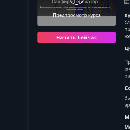
Предпросмотр курса
К
СА
пр
же
Начать Сейчас
Ч
Пр
ег
ра
С
Вы
ар
М
М