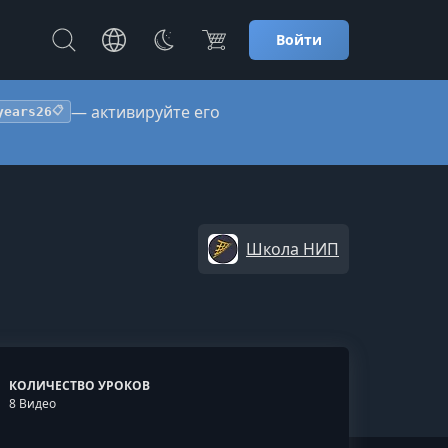
Войти
— активируйте его
years26
📋
Школа НИП
КОЛИЧЕСТВО УРОКОВ
8 Видео