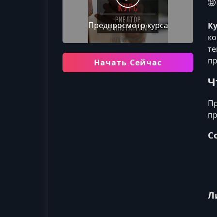
Предпросмотр курса
Ку
ко
те
пр
Начать Сейчас
Ч
Пр
пр
С
Л