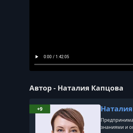
Автор - Наталия Капцова
Наталия
+9
Предпринимат
знаниями и о