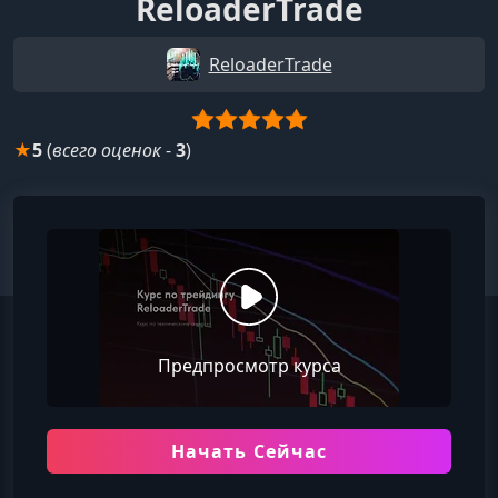
ReloaderTrade
ReloaderTrade
★
5
(
всего оценок
-
3
)
Предпросмотр курса
Начать Сейчас