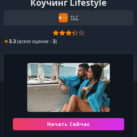
Коучинг Lifestyle
TLC
★
3.3
(
всего оценок
-
3
)
Начать Сейчас