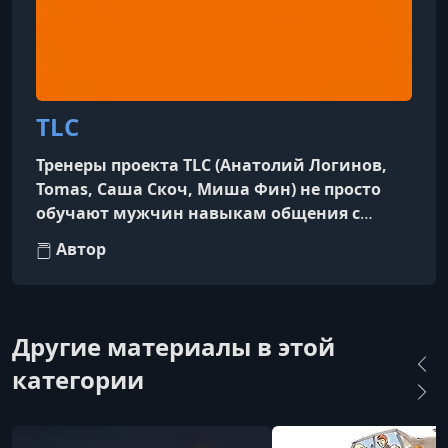
TLC
Тренеры проекта TLC (Анатолий Логинов,
Tomas, Саша Скоч, Миша Фин) не просто
обучают мужчин навыкам общения с
женщинами. Их главная цель — полное
Автор
изменение образа жизни ученика, после
чего он сам сможет решать, сколько
женщин будет в его жизни.Курсы
ориентированы на мужчин старше 22 лет,
Другие материалы в этой
имеющих определенную финансовую
категории
стабильность.Осознанный подход вместо
манипуляцийТренеры TLC принципиально
не называют себя пикаперами. Они