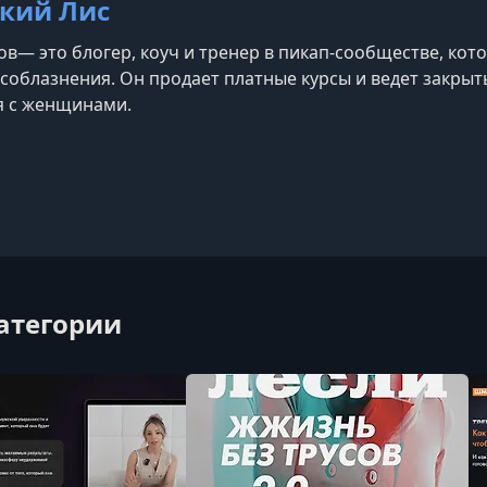
кий Лис
ов— это блогер, коуч и тренер в пикап-сообществе, ко
 соблазнения. Он продает платные курсы и ведет закрыт
я с женщинами.
am
категории