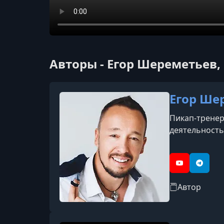
Авторы - Егор Шереметьев,
Егор Ше
Пикап-тренер
деятельность
YouTube
Telegr
Автор