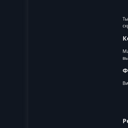
Ты
ск
К
Ма
вы
Ф
Ви
Р