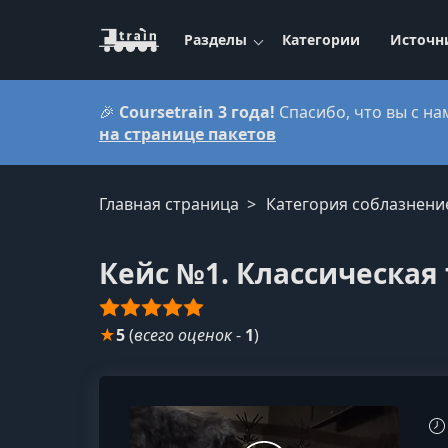
Разделы
Категории
Источн
🎉
Coursetrain 3 года!
Спасибо, что вы с на
на странице пакетов
Главная страница
Категория соблазнени
Кейс №1. Классическая
★
5
(
всего оценок
-
1
)