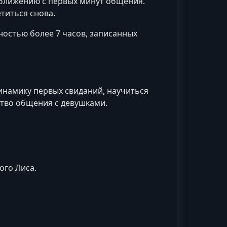
сближению с первых минут общения.
титься снова.
остью более 7 часов, записанных
инамику первых свиданий, научиться
тво общения с девушками.
ого Лиса.