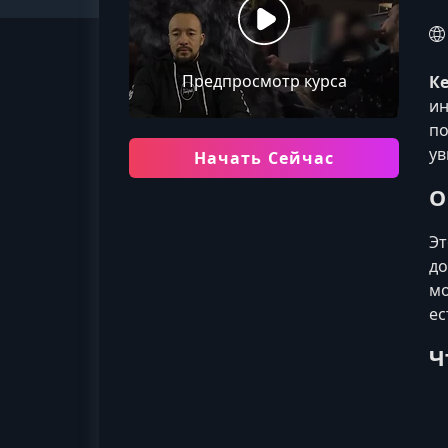
Предпросмотр курса
К
ин
по
ув
Начать Сейчас
О
Эт
до
мо
ес
Ч