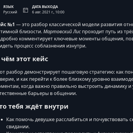
ЯЗЫК
ДАТА ВЫХОДА
Русский
6 авг. 2021 г., 10:00
ейс №1
— это разбор классической модели развития отн
тимной близости.
Мартовский Лис
проходит путь из трё
дробно комментирует ключевые моменты общения, пов
идеть процесс соблазнения изнутри.
 чём этот кейс
от разбор демонстрирует пошаговую стратегию: как пон
верие, и как перейти к более близкому уровню взаимод
ментам, когда важно правильно выстроить динамику и
тественные барьеры в общении.
то тебя ждёт внутри
Как помочь девушке расслабиться и почувствовать 
свидании.