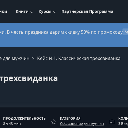
ики
Книги
Курсы
Партнёрская Программа
ми. В честь праздника дарим скидку 50% по промокоду
3
е для мужчин
Кейс №1. Классическая трехсвиданка
 трехсвиданка
ПРОДОЛЖИТЕЛЬНОСТЬ
КАТЕГОРИЯ
КОЛИ
8 ч 43 мин
Соблазнение для мужчин
3 Вид