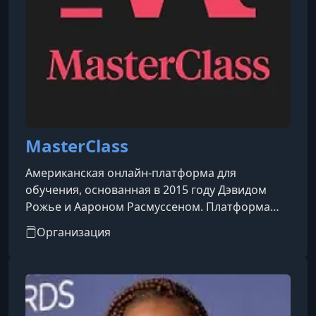
11. Collaborating With Like - Minded Creatives
УРОК 12.
00:07:25
12. Empowering Yourself & Those Around You
УРОК 13.
00:09:21
13. Diversify Your Skills
MasterClass
Американская онлайн-платформа для
обучения, основанная в 2015 году Дэвидом
Рожье и Аароном Расмуссеном. Платформа
предоставляет доступ к видеокурсам,
Организация
созданным и представленным мировыми
знаменитостями и экспертами в различных
областях.​Особенности
платформы:Преподаватели: Среди
инструкторов — известные личности, такие как