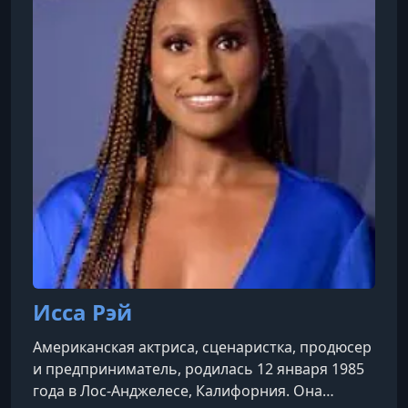
Гордон Рамзи (кулинария), Маргарет Этвуд
(писательство), Мартин Скорсезе
(кинорежиссура), Серена Уильямс (теннис),
Ханс Циммер
Исса Рэй
Американская актриса, сценаристка, продюсер
и предприниматель, родилась 12 января 1985
года в Лос-Анджелесе, Калифорния. Она