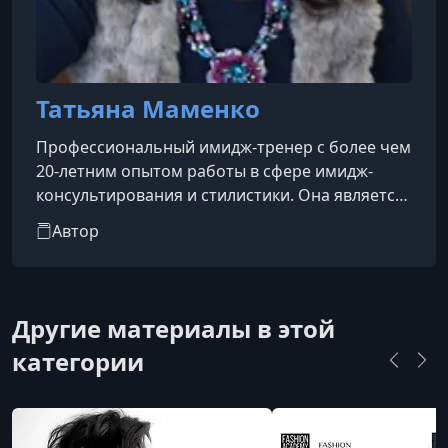
Татьяна Маменко
Профессиональный имидж-тренер с более чем
20-летним опытом работы в сфере имидж-
консультирования и стилистики. Она является
основателем и руководителем Академии
Автор
цветового анализа и стилевой типологии
внешности «Свое Лицо», которая выросла из
ее Мастерской имиджмейкера, существующей
более 16 лет. ​Академия «Свое Лицо»
Другие материалы в этой
занимается обучением стилистов по
категории
типологии Ларсон и системе 16 колоритов, а
также разрабатывает собственные методики и
инструменты