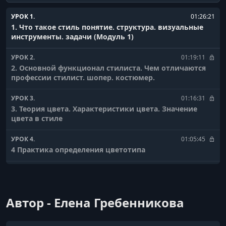
УРОК 1.
01:26:21
1. Что такое стиль понятие. структура. визуальные
инструменты. задачи (Модуль 1)
УРОК 2.
01:19:11
2. Основной функционал стилиста. Чем отличаются
профессии стилист. шопер. костюмер.
УРОК 3.
01:16:31
3. Теория цвета. Характеристики цвета. Значение
цвета в стиле
УРОК 4.
01:05:45
4 Практика определения цветотипа
УРОК 5.
01:43:11
5. Психология цвета
Автор - Елена Гребенникова
УРОК 6.
01:56:23
6 Сочетания цветов в стиле