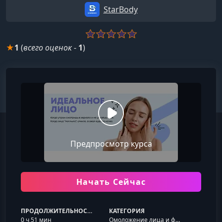
StarBody
★
1
(
всего оценок
-
1
)
Предпросмотр курса
Начать Сейчас
ПРОДОЛЖИТЕЛЬНОСТЬ
КАТЕГОРИЯ
0 ч 51 мин
Омоложение лица и фейсфитнес