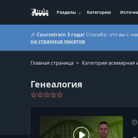
Разделы
Категории
Источн
🎉
Coursetrain 3 года!
Спасибо, что вы с на
на странице пакетов
Главная страница
Категория всемирная 
Генеалогия