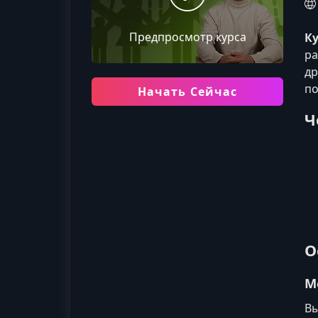
Предпросмотр курса
Ку
ра
др
по
Начать Сейчас
Ч
О
М
Вы