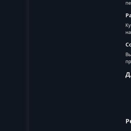
пе
Р
Ку
на
С
Вы
пр
Д
Р