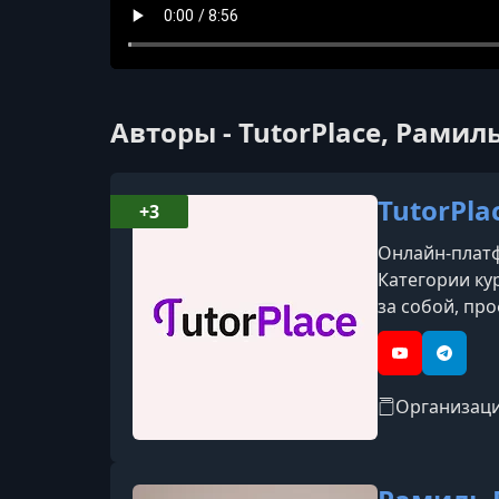
Авторы - TutorPlace, Рами
TutorPla
+3
Онлайн-платфо
Категории кур
за собой, про
YouTube
Telegr
Организац