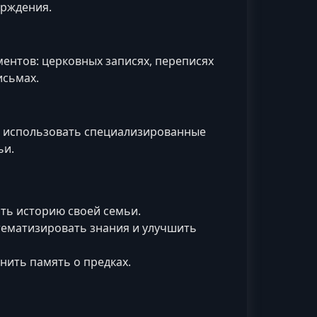
ерждения.
ментов: церковных записях, переписях
исьмах.
, использовать специализированные
ьи.
ть историю своей семьи.
стематизировать знания и улучшить
анить память о предках.