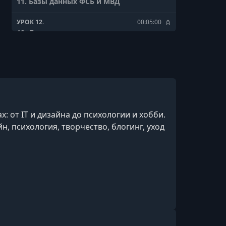
11. Базы данных ФСБ и МВД
УРОК 12.
00:05:00
12. Личные дела
УРОК 13.
00:13:39
13. Архив. Виды архивов. Порядок
работы
УРОК 14.
00:06:05
14. Похозяйственные книги
: от IT и дизайна до психологии и хобби.
н, психология, творчество, блогинг, уход
УРОК 15.
00:10:43
15. Метрические книги
УРОК 16.
00:05:19
16. Исповедные ведомости
УРОК 17.
00:08:30
17. Ревизские сказки
УРОК 18.
00:09:32