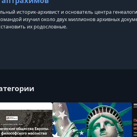
Гаптрахимов
ьный историк-архивист и основатель центра генеалоги
командой изучил около двух миллионов архивных докуме
сстановить их родословные.
категории