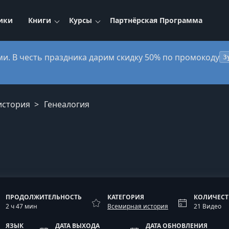
ики
Книги
Курсы
Партнёрская Программа
ми. В честь праздника дарим скидку 50% по промокоду
3
история
Генеалогия
ПРОДОЛЖИТЕЛЬНОСТЬ
КАТЕГОРИЯ
КОЛИЧЕСТ
2 ч 47 мин
Всемирная история
21 Видео
ЯЗЫК
ДАТА ВЫХОДА
ДАТА ОБНОВЛЕНИЯ