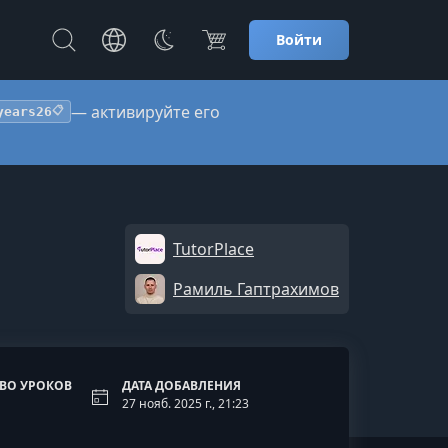
Войти
— активируйте его
years26
📋
TutorPlace
Рамиль Гаптрахимов
ВО УРОКОВ
ДАТА ДОБАВЛЕНИЯ
27 нояб. 2025 г., 21:23