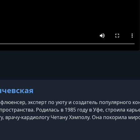
нчевская
флюенсер, эксперт по уюту и создатель популярного кон
ространства. Родилась в 1985 году в Уфе, строила карь
гу, врачу-кардиологу Четану Хэмполу. Она покорила ми
тиле ASMR, собрав многомиллионную аудиторию предан
ивает собственный бренд интерьерных