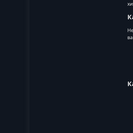
хи
К
Не
ва
К