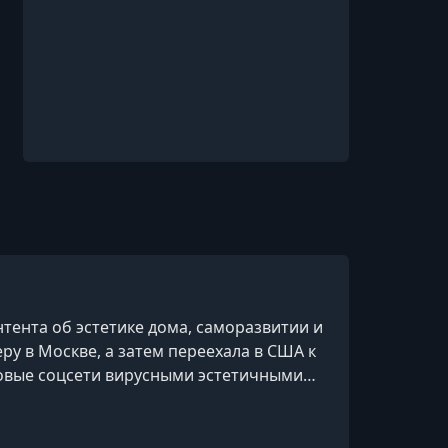
тента об эстетике дома, саморазвитии и
еру в Москве, а затем переехала в США к
ровые соцсети вирусными эстетичными
ных подписчиков. Сегодня Алена