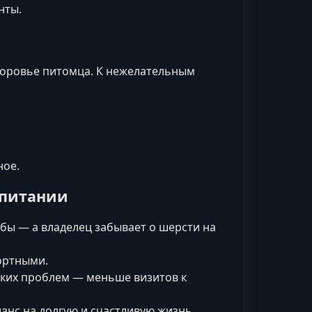
нты.
доровье питомца. К нежелательным
ное.
 питании
бы — а владелец забывает о шерсти на
ортными.
ских проблем — меньше визитов к
шанс на долгую и счастливую жизнь.