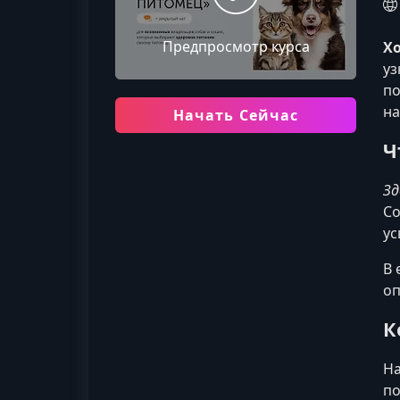
Предпросмотр курса
Х
уз
по
на
Начать Сейчас
Ч
Зд
Со
ус
В 
оп
К
На
по