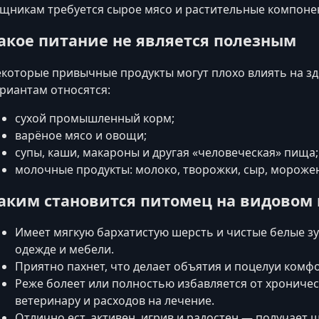
щникам требуется сырое мясо и растительные компоне
акое питание не является полезным
которые привычные продукты могут плохо влиять на з
риантам относятся:
сухой промышленный корм;
варёное мясо и овощи;
супы, каши, макароны и другая «человеческая» пища;
молочные продукты: молоко, творожки, сыр, мороже
аким становится питомец на видовом
Имеет мягкую бархатистую шерсть и чистые белые зу
одежде и мебели.
Приятно пахнет, что делает объятия и поцелуи комф
Реже болеет или полностью избавляется от хрониче
ветеринару и расходов на лечение.
Отлично ест, активен, игрив и радостен — получает 