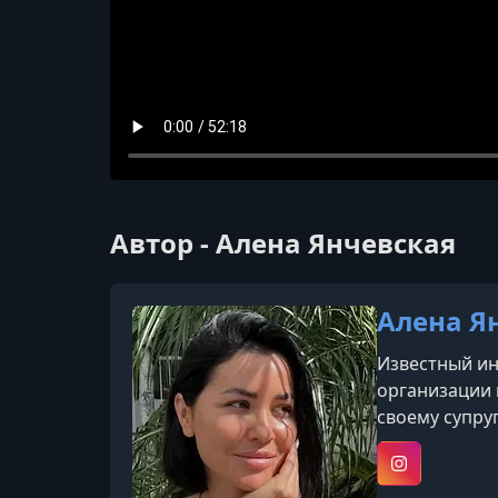
Автор - Алена Янчевская
Алена Я
Известный ин
организации п
своему супру
роликами в с
успешно разв
Instagram