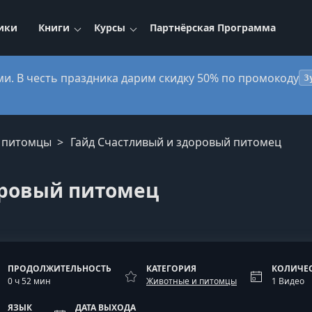
ики
Книги
Курсы
Партнёрская Программа
ми. В честь праздника дарим скидку 50% по промокоду
3
и питомцы
Гайд Счастливый и здоровый питомец
оровый питомец
ПРОДОЛЖИТЕЛЬНОСТЬ
КАТЕГОРИЯ
КОЛИЧЕ
0 ч 52 мин
Животные и питомцы
1 Видео
ЯЗЫК
ДАТА ВЫХОДА