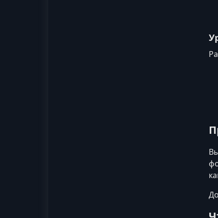
У
Ра
П
Вы
фо
ка
До
Ч