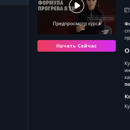
Предпросмотр курса
Фо
с
пр
Начать Сейчас
О
Ку
ин
ка
п
К
Ку