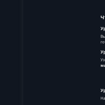
Ч
У
Вы
го
У
Уз
м
У
На