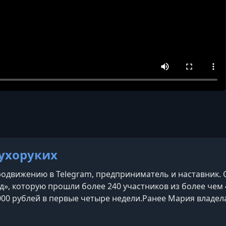
ухоруких
родвижению в Telegram, предприниматель и наставник.
», которую прошли более 240 участников из более чем 
 000 рублей в первые четыре недели.Ранее Мария владе
 также окончила бизнес-школу «Сколково». Она активно
атформы, включая YouTube, где публикуе