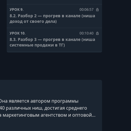
УРОК 9.
00:06:57
8.2. Разбор 2 — прогрев в канале (ниша
доход от своего дела)
УРОК 10.
00:10:40
8.3. Разбор 3 — прогрев в канале (ниша
системные продажи в ТГ)
УРОК 11.
00:10:37
8.4. Разбор 4 — прогрев в канале (ниша
телеграм для бизнеса)
УРОК 12.
00:09:35
8.5. Разбор 5 — прогрев в канале (ниша
коучинг)
 Она является автором программы
40 различных ниш, достигая среднего
ла маркетинговым агентством и оптовой
 делится своим опытом и знаниями через