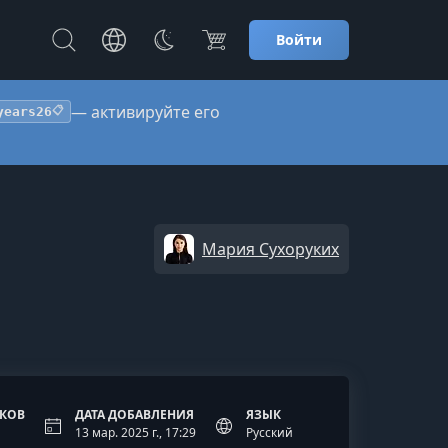
Войти
— активируйте его
years26
📋
Мария Сухоруких
ОКОВ
ДАТА ДОБАВЛЕНИЯ
ЯЗЫК
13 мар. 2025 г., 17:29
Русский