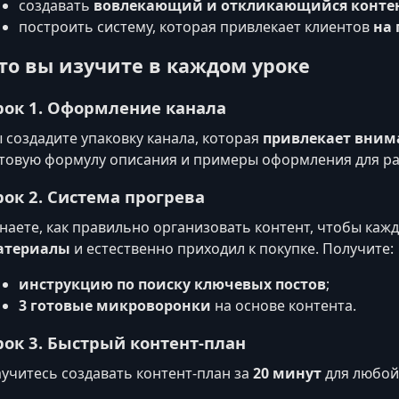
создавать
вовлекающий и откликающийся конте
построить систему, которая привлекает клиентов
на 
то вы изучите в каждом уроке
рок 1. Оформление канала
 создадите упаковку канала, которая
привлекает вним
товую формулу описания и примеры оформления для р
рок 2. Система прогрева
наете, как правильно организовать контент, чтобы ка
атериалы
и естественно приходил к покупке. Получите:
инструкцию по поиску ключевых постов
;
3 готовые микроворонки
на основе контента.
рок 3. Быстрый контент‑план
учитесь создавать контент‑план за
20 минут
для любой 