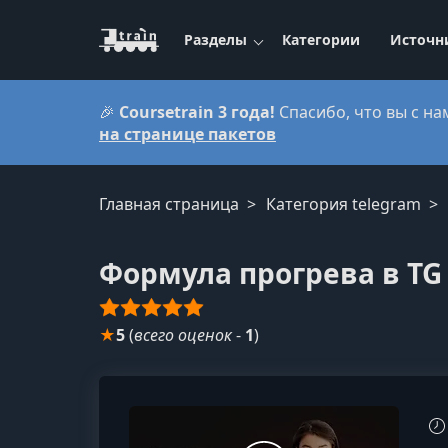
Разделы
Категории
Источн
🎉
Coursetrain 3 года!
Спасибо, что вы с на
на странице пакетов
Главная страница
Категория telegram
Формула прогрева в TG
★
5
(
всего оценок
-
1
)