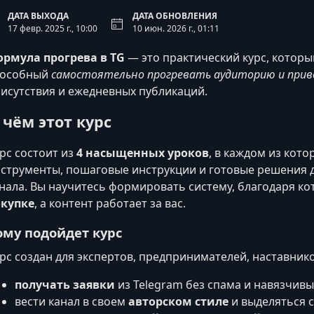
ДАТА ВЫХОДА
ДАТА ОБНОВЛЕНИЯ
17 февр. 2025 г., 10:00
10 июн. 2026 г., 01:11
рмула прогрева в TG
— это практический курс, который
пособный
самостоятельно прогревать аудиторию и прив
исутствия и ежедневных публикаций.
 чём этот курс
рс состоит из
4 насыщенных уроков
, в каждом из кот
струменты, пошаговые инструкции и готовые решения д
нала. Вы научитесь формировать систему, благодаря к
окупке
, а контент работает за вас.
ому подойдет курс
рс создан для экспертов, предпринимателей, наставнико
получать заявки
из Telegram без спама и навязчивы
вести канал в своем
авторском стиле
и выделяться с