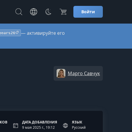
Войти
— активируйте его
years26
📋
Марго Савчук
ОКОВ
ДАТА ДОБАВЛЕНИЯ
ЯЗЫК
9 мая 2025 г., 19:12
Русский