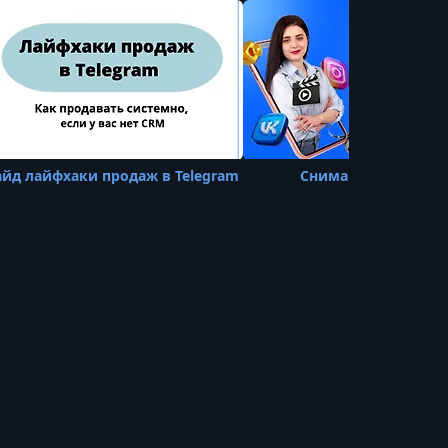
УРОК 18.
00:42:32
2.1 10 форматов контента и цели их
использования
УРОК 19.
00:15:33
2.2 Функционал для постинга и
оформления контента
айд лайфхаки продаж в Telegram
Снимай и продавай
УРОК 20.
00:26:46
3. Базовое наполнение контентом
УРОК 21.
00:21:48
4. Контент план Телеграм канала
УРОК 22.
00:12:58
1.1 Классические правила работы с
текстом (2. Позиционирование и
контент (часть 2))
УРОК 23.
00:17:21
1.2 7 правил уровня PRO