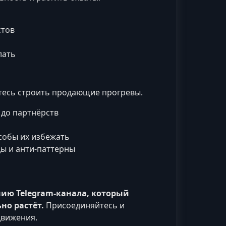
стов
лать
тесь строить продающие прогревы.
 до партнёрств
собы их избежать
ы и анти-паттерны
нию Telegram‑канала, который
но растёт.
Присоединяйтесь и
движения.