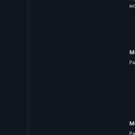
мо
М
Ра
М
Ра