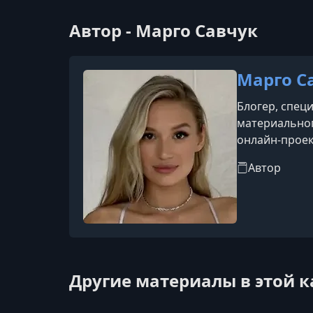
Автор - Марго Савчук
Марго С
Блогер, спец
материальног
онлайн-проек
брендами и б
Автор
Другие материалы в этой 