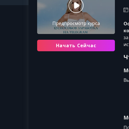
Предпросмотр курса
Ос
к
за
ис
Начать Сейчас
Ч
М
Вы
М
По