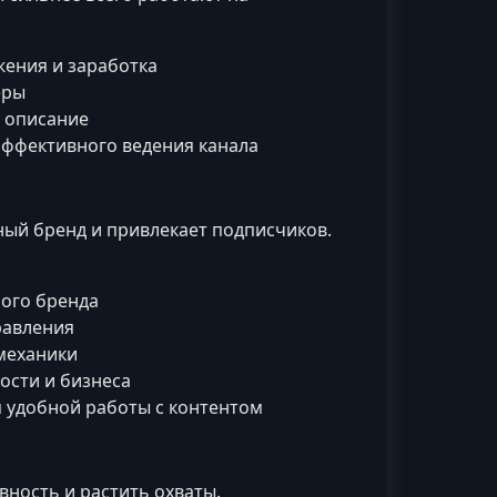
ения и заработка
еры
е описание
эффективного ведения канала
ный бренд и привлекает подписчиков.
ного бренда
равления
 механики
ости и бизнеса
 удобной работы с контентом
вность и растить охваты.