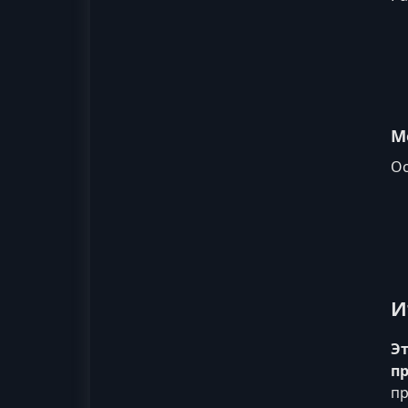
М
Ос
И
Эт
пр
пр