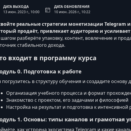
ДАТА ВЫХОДА
ДАТА ОБНОВЛЕНИЯ
13 июн. 2023 г., 10:00
10 июн. 2026 г., 10:22
войте реальные стратегии монетизации Telegram и
оторый продаёт, привлекает аудиторию и усиливае
 шагом разберёте упаковку, контент, вовлечение и прод
точник стабильного дохода.
то входит в программу курса
одуль 0. Подготовка к работе
 погрузитесь в структуру обучения и создадите основу 
Организация учебного процесса и формат прохожден
Знакомство с проектом, его задачами и философией
Настройка на результат и подготовка к интенсивной 
одуль 1. Основы: типы каналов и грамотная у
ймёте, как устроена экосистема Telegram и какие канал