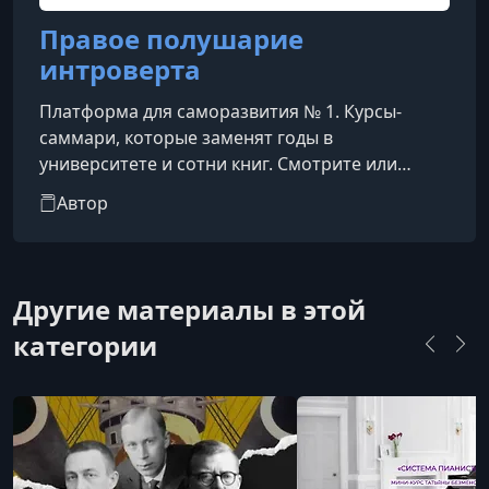
Правое полушарие
интроверта
Платформа для саморазвития № 1. Курсы-
саммари, которые заменят годы в
университете и сотни книг. Смотрите или
слушайте фоном. Времени на чтение и
Автор
саморазвитие постоянно не хватает. Мы
укорачиваем путь к знаниям: выжимаем и
структурируем все самое важное в 20-
минутные лекции, чтобы вы узнавали новое о
Другие материалы в этой
себе и мире, не жертвуя свободным временем.
категории