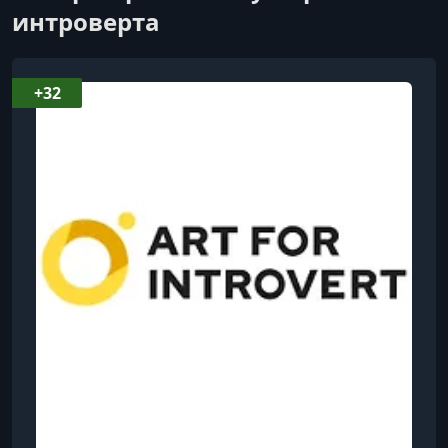
интроверта
+32