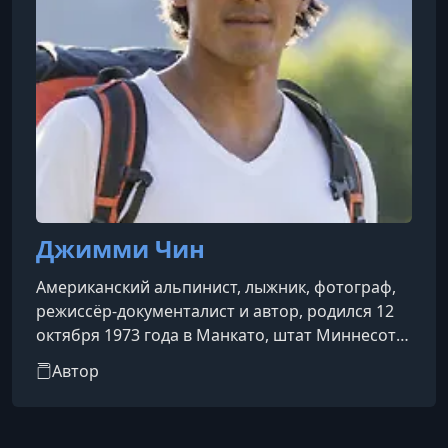
Джимми Чин
Американский альпинист, лыжник, фотограф,
режиссёр-документалист и автор, родился 12
октября 1973 года в Манкато, штат Миннесота.
Он известен своими экстремальными
Автор
восхождениями, кинематографическими
работами и фотографиями, запечатлевшими
самые отдалённые уголки планеты.