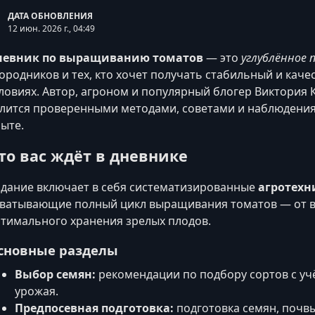
ДАТА ОБНОВЛЕНИЯ
12 июн. 2026 г., 04:49
невник по выращиванию томатов
— это
углублённое 
ородников и тех, кто хочет получать стабильный и кач
ловиях. Автор, агроном и популярный блогер Виктория К
лится проверенными методами, советами и наблюдени
ыте.
то вас ждёт в дневнике
дание включает в себя систематизированные
агротехн
ватывающие полный цикл выращивания томатов — от в
тимального хранения зрелых плодов.
сновные разделы
Выбор семян:
рекомендации по подбору сортов с учё
урожая.
Предпосевная подготовка:
подготовка семян, почвы