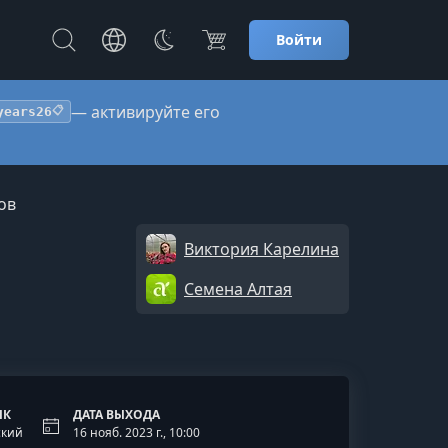
Войти
— активируйте его
years26
📋
ов
Виктория Карелина
Семена Алтая
ЫК
ДАТА ВЫХОДА
ский
16 нояб. 2023 г., 10:00