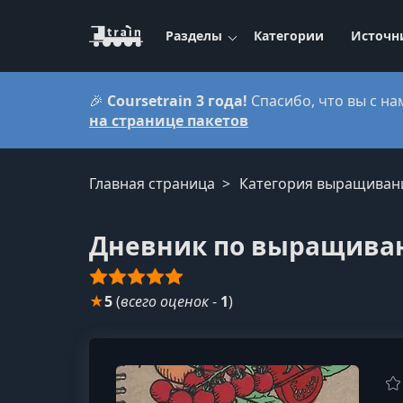
Разделы
Категории
Источн
🎉
Coursetrain 3 года!
Спасибо, что вы с на
на странице пакетов
Главная страница
Категория выращиван
Дневник по выращива
★
5
(
всего оценок
-
1
)