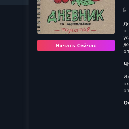
Д
ог
ус
де
Начать Сейчас
оп
Ч
Из
ох
оп
О