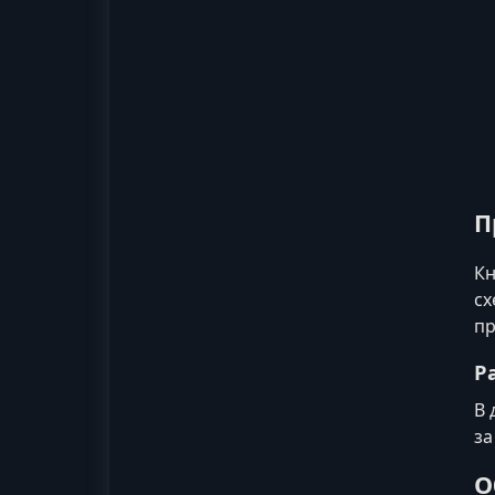
П
Кн
сх
пр
Р
В 
за
О