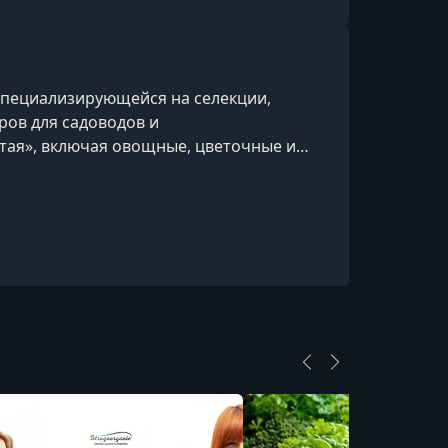
специализирующейся на селекции,
ров для садоводов и
тая», включая овощные, цветочные и
одства, ассортименте и особенностях
тории и заним