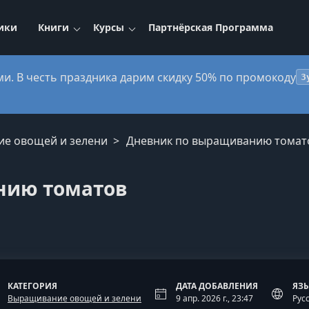
ики
Книги
Курсы
Партнёрская Программа
ми. В честь праздника дарим скидку 50% по промокоду
3
ие овощей и зелени
Дневник по выращиванию томат
нию томатов
КАТЕГОРИЯ
ДАТА ДОБАВЛЕНИЯ
ЯЗ
Выращивание овощей и зелени
9 апр. 2026 г., 23:47
Рус