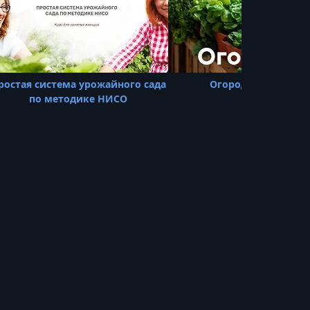
ростая система урожайного сада
Огород на балконе
по методике НИСО