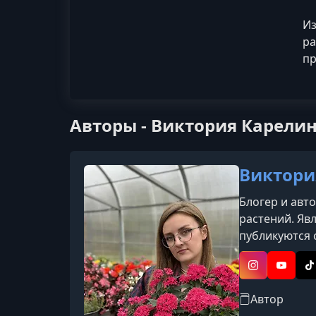
Из
ра
пр
Авторы - Виктория Карелин
Виктори
Блогер и авт
растений. Явл
публикуются 
удобрений, б
дачников и с
Instagram
YouTub
T
Автор