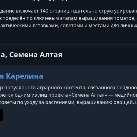
дание включает 140 страниц тщательно структуриров
спределён по ключевым этапам выращивания томатов, 
актическими вставками, советами и местами для личных
а, Семена Алтая
я Карелина
ор популярного аграрного контента, связанного с садо
яется одним из лиц проекта «Семена Алтая» — медийного 
советы по уходу за растениями, выращиванию овощей, ц
олезней растений и агротехники. Контент носит практи
адоводов.
e
ikTok