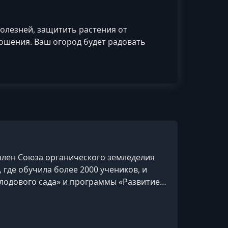
олезней, защитить растения от
ошения. Ваш огород будет радовать
 член Союза органического земледелия
где обучила более 2000 учеников, и
плодового сада» и программы «Развитие
 делится своим опытом и знаниями через