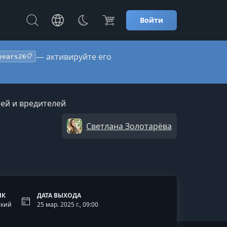
Войти
— активируйте его
years26
📋
ней и вредителей
Светлана Золотарёва
ЫК
ДАТА ВЫХОДА
ский
25 мар. 2025 г., 09:00