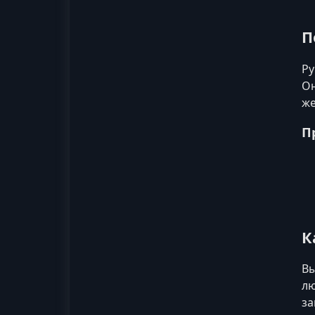
П
Ру
Он
же
П
К
В
лю
за