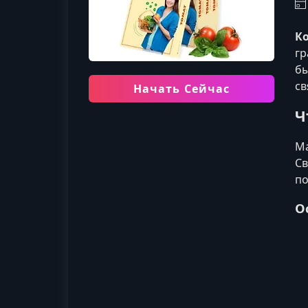
К
гр
бы
св
Начать Сейчас
Ч
Ма
Св
по
О