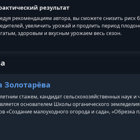
рактический результат
едуя рекомендациям автора, вы сможете снизить риск б
едителей, увеличить урожай и продлить период плодон
гатым, здоровым и вкусным урожаем весь сезон.
ва
а Золотарёва
-летним стажем, кандидат сельскохозяйственных наук и
является основателем Школы органического земледелия, 
ов «Создание малоуходного огорода и сада», «Обрезка 
стений с целью импортозамещения». Светлана активно
ти, включая Instagram, где у неё