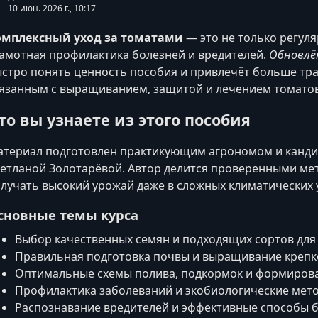
10 июн. 2026 г., 10:17
омплексный уход за томатами
— это не только регуля
амотная профилактика болезней и вредителей.
Обновлён
стро понять ценность пособия и привлечёт больше тр
язанным с выращиванием, защитой и лечением томатов
то вы узнаете из этого пособия
териал подготовлен практикующим агрономом и канди
етланой Золотарёвой. Автор делится проверенными ме
лучать высокий урожай даже в сложных климатических 
сновные темы курса
Выбор качественных семян и подходящих сортов для 
Правильная подготовка почвы и выращивание крепк
Оптимальные схемы полива, подкормок и формирова
Профилактика заболеваний и экобиологические мет
Распознавание вредителей и эффективные способы б