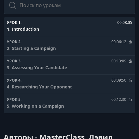
УРОК 1.
00:08:05
1. Introduction
УРОК 2.
00:06:12
2. Starting a Campaign
УРОК 3.
00:13:09
3. Assessing Your Candidate
УРОК 4.
00:09:50
4. Researching Your Opponent
УРОК 5.
00:12:30
5. Working on a Campaign
УРОК 6.
00:08:11
6. The Campaign Plan
Авторы - MasterClass, Дэвид
УРОК 7.
00:14:39