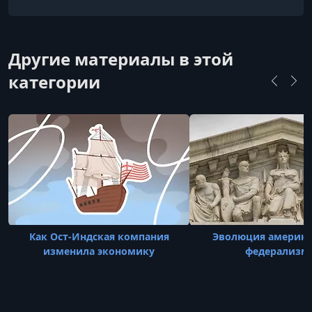
президента Джорджа Буша-младшего (George
W. Bush) и сыграл ключевую роль в его победах
на выборах в 2000 и 2004 годах.
Другие материалы в этой
категории
Как Ост-Индская компания
Эволюция америка
изменила экономику
федерализм