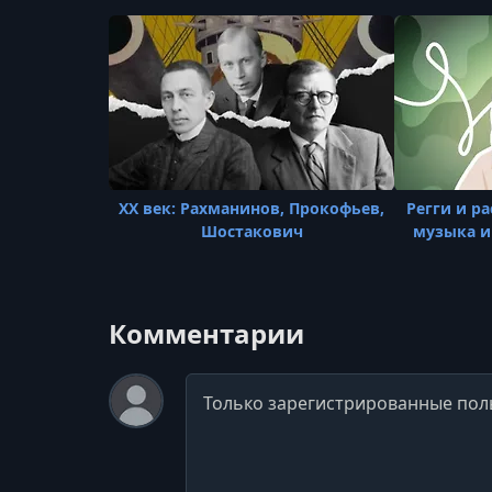
XX век: Рахманинов, Прокофьев,
Регги и р
Шостакович
музыка и
Комментарии
Комментарий