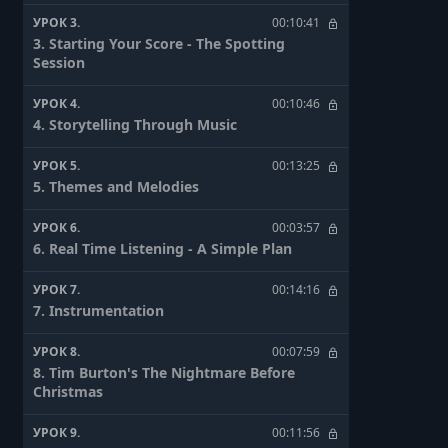
УРОК 3.
00:10:41
3. Starting Your Score - The Spotting
Session
УРОК 4.
00:10:46
4. Storytelling Through Music
УРОК 5.
00:13:25
5. Themes and Melodies
УРОК 6.
00:03:57
6. Real Time Listening - A Simple Plan
УРОК 7.
00:14:16
7. Instrumentation
УРОК 8.
00:07:59
8. Tim Burton's The Nightmare Before
Christmas
УРОК 9.
00:11:56