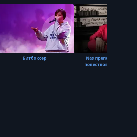
Битбоксер
Nas преподаёт искусс
повествования в хип-х