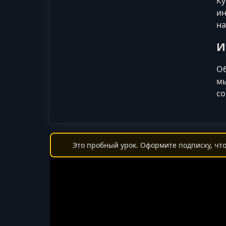
Ку
ин
на
И
Об
мы
со
Это пробный урок. Оформите подписку, что