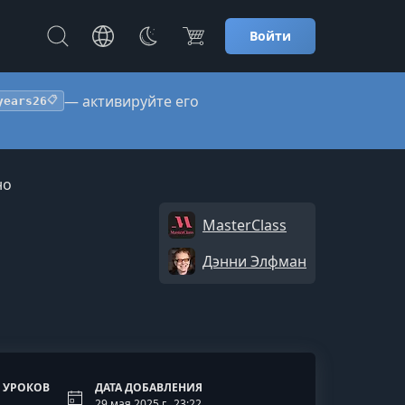
Войти
— активируйте его
years26
📋
но
MasterClass
Дэнни Элфман
 УРОКОВ
ДАТА ДОБАВЛЕНИЯ
29 мая 2025 г., 23:22