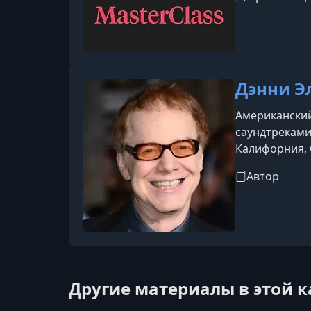
Мартин Скорс
Дэнни 
Американский
саундтреками
Калифорния, 
Тимом Бёртон
Автор
ножницы»«Ко
Другие материалы в этой 