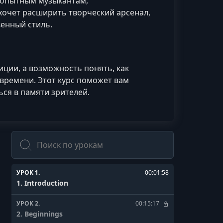
и опытным музыкантам,
хочет расширить творческий арсенал,
венный стиль.
ции, а возможность понять, как
времени. Этот курс поможет вам
ься в памяти зрителей.
Поиск
УРОК 1.
00:01:58
1. Introduction
УРОК 2.
00:15:17
2. Beginnings