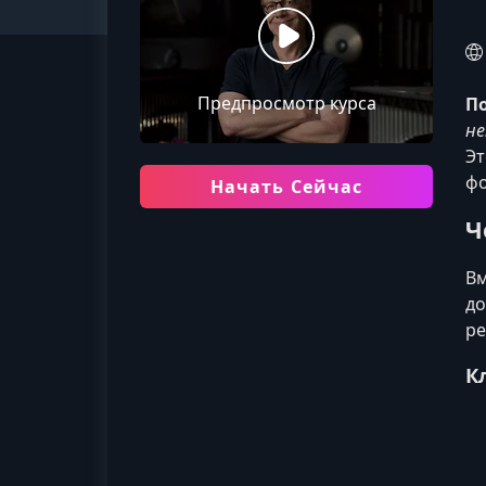
Предпросмотр курса
П
не
Эт
фо
Начать Сейчас
Ч
Вм
до
ре
К