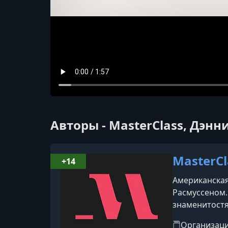
Авторы - MasterClass, Дэн
MasterCl
+14
Американская
Расмуссеном.
знаменитостя
инструкторов 
Организац