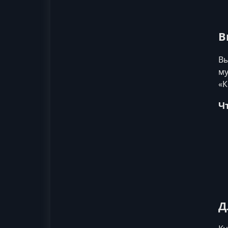
В
Вы
му
«К
Ч
Д