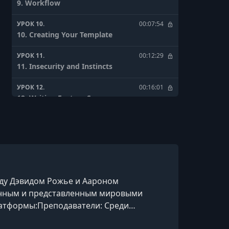
9. Workflow
УРОК 10.
00:07:54
10. Creating Your Template
УРОК 11.
00:12:29
11. Insecurity and Instincts
УРОК 12.
00:16:01
12. Writing Feature Scores
УРОК 13.
00:05:20
13. Changing Your Approach - Milk
УРОК 14.
00:11:02
14. Chasing a Moving Edit
оду Дэвидом Рожье и Аароном
УРОК 15.
00:05:24
данным и представленным мировыми
15. The Devil's in the Detail
латформы:Преподаватели: Среди
УРОК 16.
00:05:14
ия), Маргарет Этвуд (писательство),
16. Real Time Listening - The Unknown