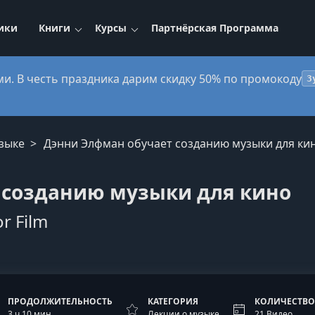
ики
Книги
Курсы
Партнёрская Программа
ми. В честь праздника дарим скидку 50% по промокоду
3
узыке
Дэнни Элфман обучает созданию музыки для ки
 созданию музыки для кино
r Film
ПРОДОЛЖИТЕЛЬНОСТЬ
КАТЕГОРИЯ
КОЛИЧЕСТВО
3 ч 10 мин
Лекции о музыке
21 Видео