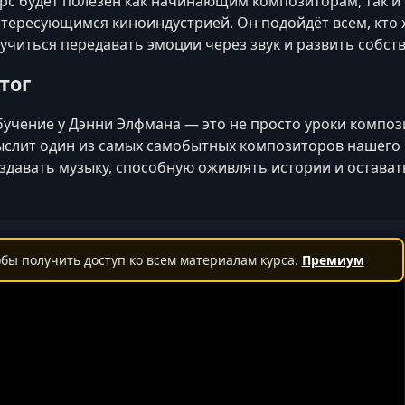
рс будет полезен как начинающим композиторам, так 
тересующимся киноиндустрией. Он подойдёт всем, кто 
учиться передавать эмоции через звук и развить собст
тог
учение у Дэнни Элфмана — это не просто уроки компози
слит один из самых самобытных композиторов нашего 
здавать музыку, способную оживлять истории и остават
бы получить доступ ко всем материалам курса.
Премиум