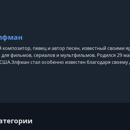
езе (кинорежиссура), Серена Уильямс (теннис), Ханс Ц
Элфман
 композитор, певец и автор песен, известный своими
 для фильмов, сериалов и мультфильмов. Родился 29 мая
США.Элфман стал особенно известен благодаря своему 
ом. Он написал музыку к таким культовым фильмам Бёрт
шмар перед Рождеством»«Труп невесты»«Чарли и шоко
категории