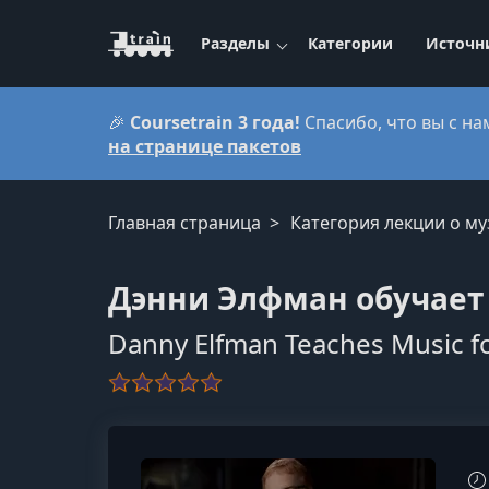
Разделы
Категории
Источн
🎉
Coursetrain 3 года!
Спасибо, что вы с на
на странице пакетов
Главная страница
Категория лекции о м
Дэнни Элфман обучает
Danny Elfman Teaches Music fo