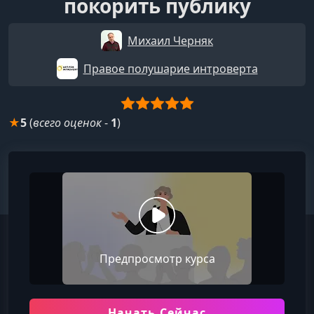
покорить публику
Михаил Черняк
Правое полушарие интроверта
★
5
(
всего оценок
-
1
)
Предпросмотр курса
Начать Сейчас