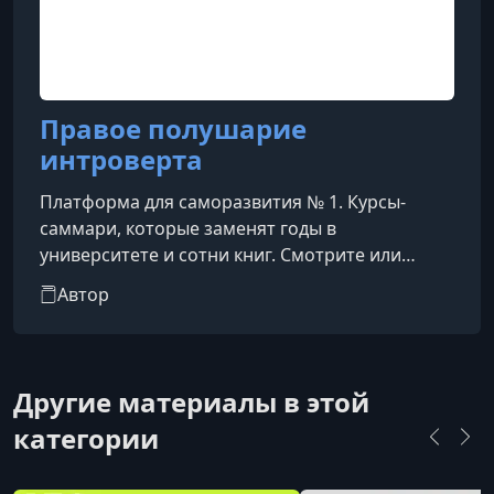
Правое полушарие
интроверта
Платформа для саморазвития № 1. Курсы-
саммари, которые заменят годы в
университете и сотни книг. Смотрите или
слушайте фоном. Времени на чтение и
Автор
саморазвитие постоянно не хватает. Мы
укорачиваем путь к знаниям: выжимаем и
структурируем все самое важное в 20-
минутные лекции, чтобы вы узнавали новое о
Другие материалы в этой
себе и мире, не жертвуя свободным временем.
категории