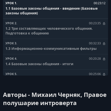
УРОК 1.
00:23:12
1.1 Базовые законы общения - введение (Базовые
законы общения)
УРОК 2.
00:23:35
1.2 Три составляющих человеческого общения.
Подготовка к общению
УРОК 3.
00:32:33
1.3 Информационно-коммуникативные фильтры
УРОК 4.
00:20:28
1.4 Базовые законы общения - итоги
УРОК 5.
00:25:06
2.1 Подготовка к выступлению - способы создания
«своей» территории (Подготовка к выступлению)
Авторы - Михаил Черняк, Правое
УРОК 6.
00:18:56
2.2 Подготовка к выступлению - другие
полушарие интроверта
«помощники» оратора