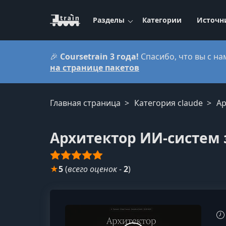
Разделы
Категории
Источн
🎉
Coursetrain 3 года!
Спасибо, что вы с на
на странице пакетов
Главная страница
Категория claude
Ар
Архитектор ИИ-систем 
★
5
(
всего оценок
-
2
)