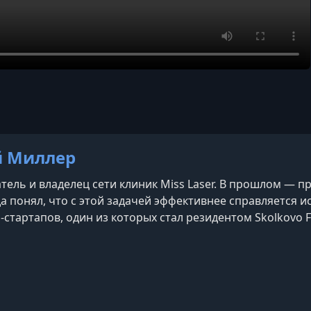
 Миллер
ель и владелец сети клиник Miss Laser. В прошлом — п
да понял, что с этой задачей эффективнее справляется и
-стартапов, один из которых стал резидентом Skolkovo F
 предпринимательстве с аудиторией более миллиона по
0 человек, а сегодня вместе с п
e