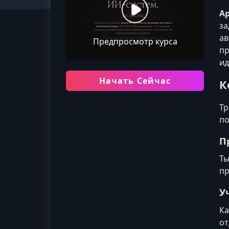
А
за
ав
Предпросмотр курса
пр
ид
Начать Сейчас
К
Тр
по
П
Ты
пр
У
Ка
от