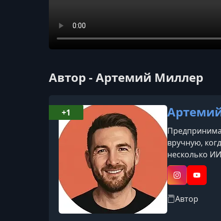
Автор - Артемий Миллер
Артемий
+1
Предпринимат
вручную, ког
несколько ИИ
интеллекте и
насчитывала 2
Instagram
YouTub
Автор