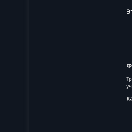
Э
Ф
Тр
уч
К