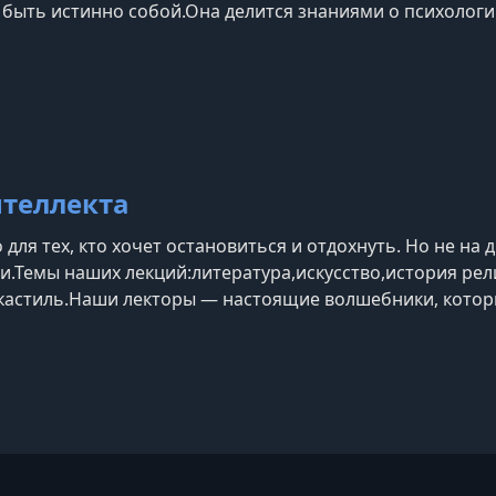
быть истинно собой.Она делится знаниями о психологии
сприятие нас окружающими, и о связи между внутренни
ерез стиль.Найти свой стиль — значит найти се
нтеллекта
для тех, кто хочет остановиться и отдохнуть. Но не на
ши.Темы наших лекций:литература,искусство,история ре
астиль.Наши лекторы — настоящие волшебники, котор
можете посмотреть лекцию онлайн и задать лектору воп
ас время.