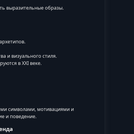
ать выразительные образы.
архетипов.
ва и визуального стиля.
уются в XXI веке.
ыми символами, мотивациями и
е и поведение.
ренда