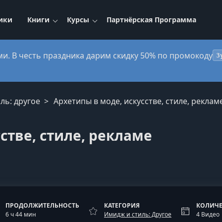
ики
Книги
Курсы
Партнёрская Программа
ми. В честь праздника дарим скидку 50% по промокоду
3
ль: другое
Архетипы в моде, искусстве, стиле, реклам
стве, стиле, рекламе
ПРОДОЛЖИТЕЛЬНОСТЬ
КАТЕГОРИЯ
КОЛИЧЕ
6 ч 44 мин
Имидж и стиль: Другое
4 Видео