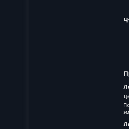
Ч
П
Л
Це
По
эм
Л