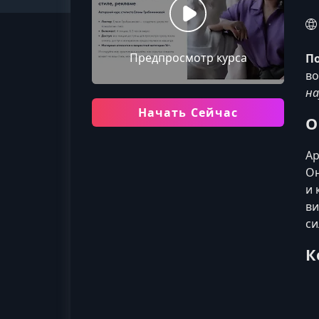
Предпросмотр курса
По
во
на
Начать Сейчас
О
Ар
Он
и 
ви
си
К