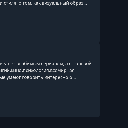
 стиля, о том, как визуальный образ
м миром человека и его внешним
 диване с любимым сериалом, а с пользой
лигий,кино,психология,всемирная
ые умеют говорить интересно о
рос, или посмотреть лекции в записи в