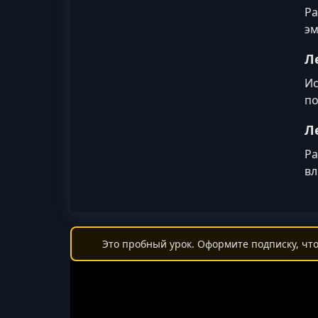
Ра
эм
Л
Ис
по
Л
Ра
вл
Это пробный урок. Оформите подписку, что