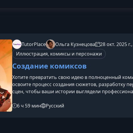
TutorPlace
Ольга Кузнецова
28 окт. 2025 г.
Иллюстрация, комиксы и персонажи
Создание комиксов
Хотите превратить свою идею в полноценный комик
освоите процесс создания сюжетов, разработку п
сцен, чтобы ваши истории выглядели профессиона
начинающим, так и тем, кто уже имеет опыт рисов
научитесь Придумывать увлекательные сюжеты и 
6 ч 59 мин
Русский
Создавать выразительных персонажей с характер