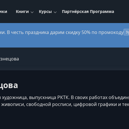
ики
Книги
Курсы
Партнёрская Программа
ми. В честь праздника дарим скидку 50% по промокоду
3
узнецова
цова
художница, выпускница РКТК. В своих работах объедин
 живописи, свободной росписи, цифровой графики и тек