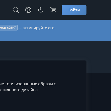
Войти
— активируйте его
years26
📋
яет стилизованные образы с
стильного дизайна.