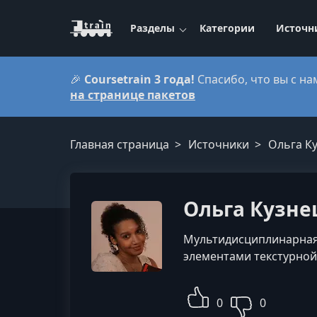
Разделы
Категории
Источн
🎉
Coursetrain 3 года!
Спасибо, что вы с на
на странице пакетов
Главная страница
Источники
Ольга К
Ольга Кузне
Мультидисциплинарная 
элементами текстурной
0
0