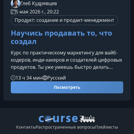
Глеб Кудрявцев
5 мая 2026 г., 20:22
Продукт: создание и продакт-менеджмент
Научись продавать то, что
создал
Курс по практическому маркетингу для вайб-
кодеров, инди‑хакеров и создателей цифровых
продуктов. Ты уже умеешь быстро делать
продукты — теперь пора научиться
13 ч 34 мин
Русский
превращать их в продажи. Без воды, сложных
Посмотреть
терминов и бесконечных «теорий».Почему
хорошие продукты не продаютсяКаждый день
создаются сотни отличных решений, но
большинство их авторов сталкиваются с
одними и теми же
проблемами:РастерянностьПродукт готов — а
Контакты
Распространенные вопросы
Плейлисты
что дальше? Посты в соцсетях, попыт