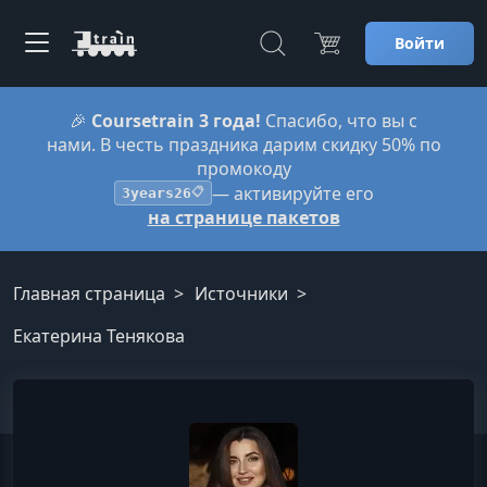
Войти
🎉
Coursetrain 3 года!
Спасибо, что вы с
нами. В честь праздника дарим скидку 50% по
промокоду
— активируйте его
3years26
📋
на странице пакетов
Главная страница
Источники
Екатерина Тенякова