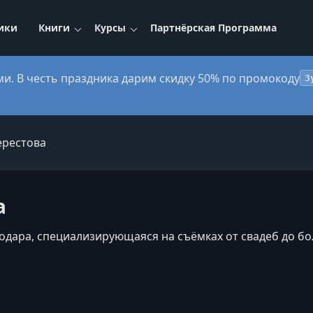
ики
Книги
Курсы
Партнёрская Программа
ми. В честь праздника дарим скидку 50% по промокоду
3
ерестова
а
дара, специализирующаяся на съёмках от свадеб до бо