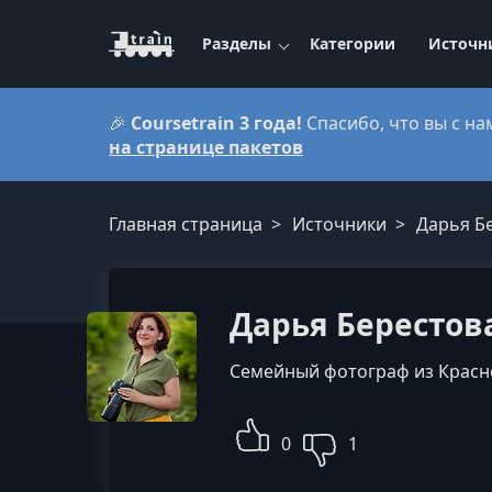
Разделы
Категории
Источн
🎉
Coursetrain 3 года!
Спасибо, что вы с на
на странице пакетов
Главная страница
Источники
Дарья Б
Дарья Берестов
Семейный фотограф из Красно
0
1