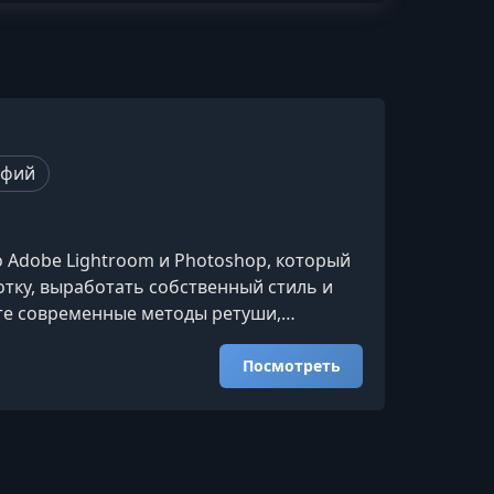
афий
 Adobe Lightroom и Photoshop, который
тку, выработать собственный стиль и
те современные методы ретуши,
научитесь автоматизировать рутинные
 подойдёт этот курсОбучение рассчитано
Посмотреть