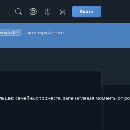
Войти
— активируйте его
years26
📋
льших семейных торжеств, запечатлевая моменты от ро