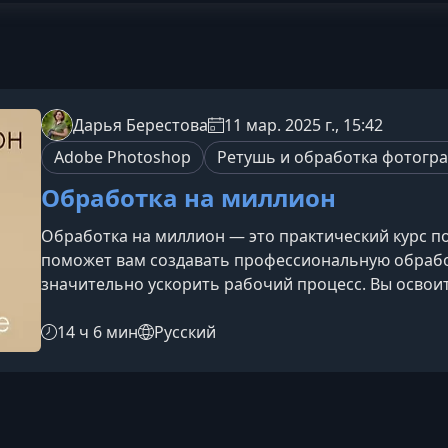
Дарья Берестова
11 мар. 2025 г., 15:42
Adobe Photoshop
Ретушь и обработка фотогр
Обработка на миллион
Обработка на миллион — это практический курс по
поможет вам создавать профессиональную обрабо
значительно ускорить рабочий процесс. Вы освои
цветокоррекции и художественного оформления, 
задачи и работать с фото уверенно и быстро.Кому
14 ч 6 мин
Русский
на фотографов, ретушёров и всех, кто х