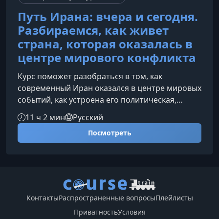
Путь Ирана: вчера и сегодня.
Разбираемся, как живет
страна, которая оказалась в
центре мирового конфликта
Курс поможет разобраться в том, как
современный Иран оказался в центре мировых
событий, как устроена его политическая,
экономическая и культурная жизнь и что
11 ч 2 мин
Русский
формирует идентичность страны сегодня. Вы
Посмотреть
получите целостную картину истории и
реальности Ирана — от древности до
новейших событий.О чем этот курсМы
последовательно изучим путь Ирана: его
многовековую историю, особенности
политического устройства, влияние религии,
Контакты
Распространенные вопросы
Плейлисты
экономику, культуру и повсе
Приватность
Условия