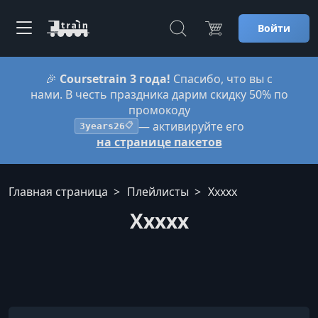
Войти
🎉
Coursetrain 3 года!
Спасибо, что вы с
нами. В честь праздника дарим скидку 50% по
промокоду
— активируйте его
3years26
📋
на странице пакетов
Главная страница
Плейлисты
Ххххх
Ххххх