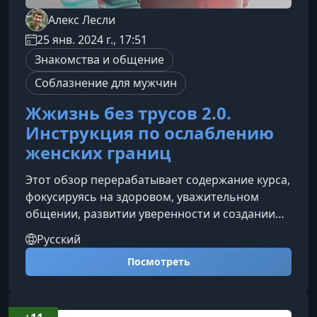
Алекс Лесли
25 янв. 2024 г., 17:51
Знакомства и общение
Соблазнение для мужчин
Жжизнь без трусов 2.0.
Инструкция по ослаблению
женских границ
Этот обзор перерабатывает содержание курса,
фокусируясь на здоровом, уважительном
общении, развитии уверенности и создании
взаимного интереса в романтических
Русский
отношениях. Материал переосмыслен с
Посмотреть
опорой на этику, личные границы и
осознанность, что делает его полезным для
мужчин, стремящихся выстраивать честные и
гармоничные связи с женщинами.О чем стоит