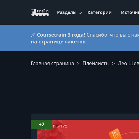
Разделы
Категории
Источн
🎉
Coursetrain 3 года!
Спасибо, что вы с на
на странице пакетов
Главная страница
Плейлисты
Лео Шев
Лео Шевченко
+2