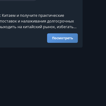
с Китаем и получите практические
поставок и налаживания долгосрочных
ыходить на китайский рынок, избегать
ь процессами закупок.Почему
ностиКитай — это не только крупнейшая
Посмотреть