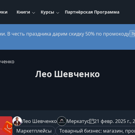
ики
Книги
Курсы
Партнёрская Программа
ми. В честь праздника дарим скидку 50% по промокоду
3
ченко
Лео Шевченко
Лео Шевченко
Меркатус
21 февр. 2025 г., 
Маркетплейсы
Товарный бизнес: магазин, про