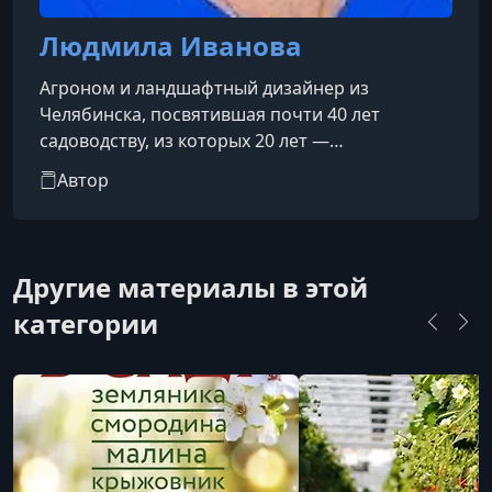
Людмила Иванова
Агроном и ландшафтный дизайнер из
Челябинска, посвятившая почти 40 лет
садоводству, из которых 20 лет —
профессиональной деятельности в
Автор
агрономии. Она является автором методики
«Помидорное изобилие», направленной на
получение высокого урожая помидоров, и
проводит мастер-классы по этой теме.
Другие материалы в этой
категории