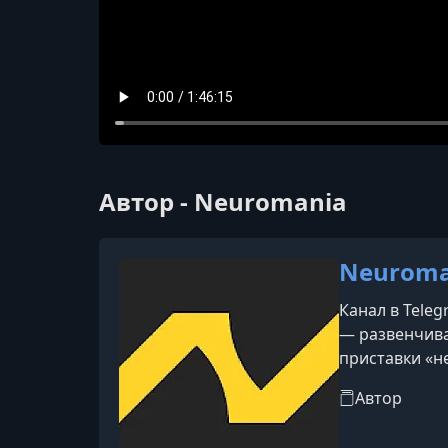
Автор - Neuromania
Neuroma
Канал в Tele
— развенчива
приставки «н
Автор