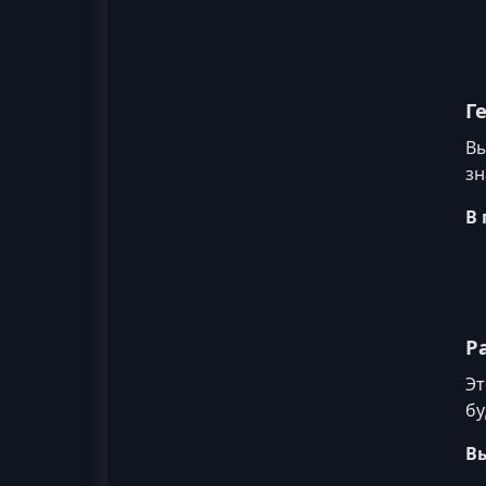
Г
Вы
зн
В 
Р
Эт
бу
Вы