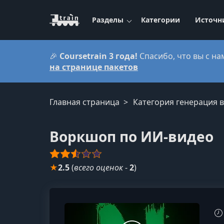
Разделы
Категории
Источн
🎉
Coursetrain 3 года!
Спасибо, что вы с на
на странице пакетов
Главная страница
Категория генерация 
Воркшоп по ИИ-видео
★
2.5
(
всего оценок
-
2
)