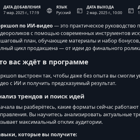
ДАТА ДОБАВЛЕНИЯ
ЯЗЫК
ДАТА ВЫХОДА
7 мар. 2025 г., 17:19
Русский
2 мар. 2025 г., 10:00
1
оркшоп по ИИ-видео
— это практическое руководство 
деороликов с помощью современных инструментов иску
шаговый план, обучающие материалы и набор бонусов,
лный цикл продакшена — от идеи до финального ролик
то вас ждёт в программе
ркшоп выстроен так, чтобы даже без опыта вы смогли у
део с ИИ и получить предсказуемый результат.
нализ трендов и поиск идей
ачала вы разберётесь, какие форматы сейчас работают 
правления. Вы научитесь анализировать актуальные тр
зывает максимальный отклик аудитории.
выки, которые вы получите: