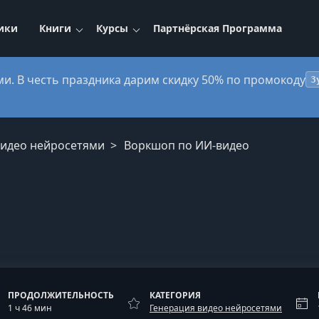
ики
Книги
Курсы
Партнёрская Программа
ми. В честь праздника дарим скидку 50% по промокоду
3
видео нейросетями
Воркшоп по ИИ-видео
ПРОДОЛЖИТЕЛЬНОСТЬ
КАТЕГОРИЯ
1 ч 46 мин
Генерация видео нейросетями