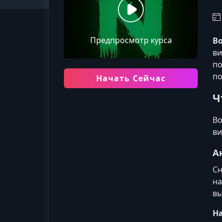
Предпросмотр курса
В
ви
по
по
Начать Сейчас
Ч
Во
ви
А
Сн
на
вы
На