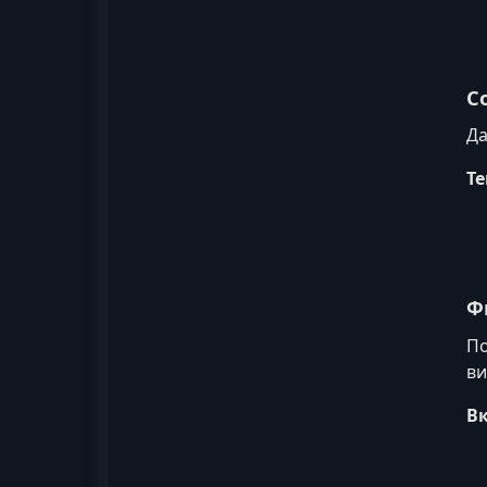
С
Да
Те
Ф
По
ви
В