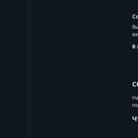
С
Вы
ва
В 
С
На
по
Ч