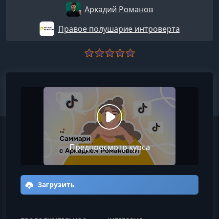
Аркадий Романов
Правое полушарие интроверта
Предпросмотр курса
Загрузить