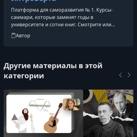
Платформа для саморазвития № 1. Курсы-
саммари, которые заменят годы в
университете и сотни книг. Смотрите или
слушайте фоном. Времени на чтение и
Автор
саморазвитие постоянно не хватает. Мы
укорачиваем путь к знаниям: выжимаем и
структурируем все самое важное в 20-
минутные лекции, чтобы вы узнавали новое о
Другие материалы в этой
себе и мире, не жертвуя свободным временем.
категории