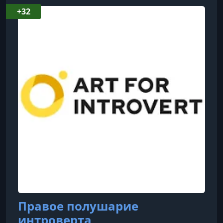
между событиями и их последствиями.
+32
Благодаря своему опыту выступлений с
музыкальной группой «Брысь», он привносит
энергию и живость в лекции. Помимо истории,
он увлекается музыкой, ведет блог в ТикТоке с
30 00
Правое полушарие
интроверта