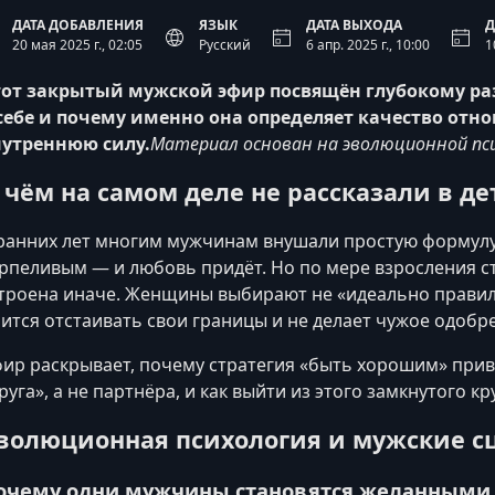
ДАТА ДОБАВЛЕНИЯ
ЯЗЫК
ДАТА ВЫХОДА
Д
20 мая 2025 г., 02:05
Русский
6 апр. 2025 г., 10:00
1
от закрытый мужской эфир посвящён глубокому раз
себе и почему именно она определяет качество от
нутреннюю силу.
Материал основан на эволюционной пси
 чём на самом деле не рассказали в де
ранних лет многим мужчинам внушали простую формулу
рпеливым — и любовь придёт. Но по мере взросления с
троена иначе. Женщины выбирают не «идеально правильны
ится отстаивать свои границы и не делает чужое одоб
ир раскрывает, почему стратегия «быть хорошим» прив
руга», а не партнёра, и как выйти из этого замкнутого кр
волюционная психология и мужские с
очему одни мужчины становятся желанными,