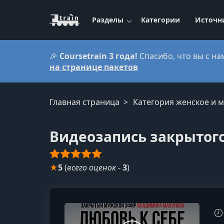
Разделы
Категории
Источн
🎉
Coursetrain 3 года!
Спасибо, что вы с на
на странице пакетов
Главная страница
Категория женское и 
Видеозапись закрытого
★
5
(
всего оценок
-
3
)