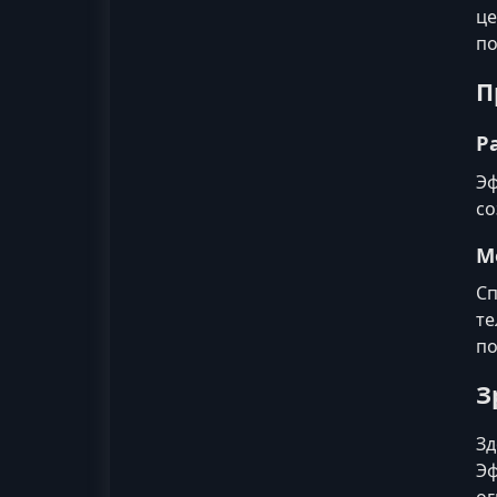
це
по
П
Р
Эф
со
М
Сп
те
по
З
Зд
Эф
ог