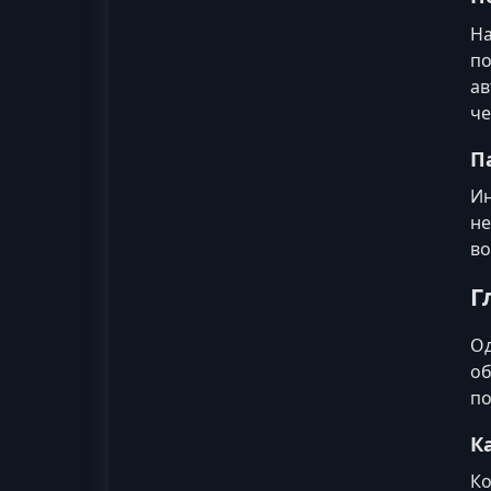
На
по
ав
че
П
Ин
не
во
Г
Од
об
по
К
Ко