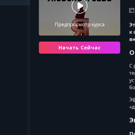
Предпросмотр курса
Эт
к 
в
Начать Сейчас
О
С 
те
ус
бо
Эф
«д
Э
П