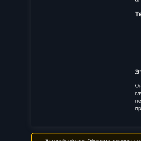
Т
Э
Он
гл
пе
пр
Это пробный урок. Оформите подписку, что