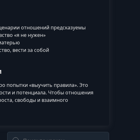
сценарии отношений предсказуемы
вство «я не нужен»
 матерью
тво, вести за собой
и
ро попытки «выучить правила». Это
мости и потенциала. Чтобы отношения
роста, свободы и взаимного
Поиск