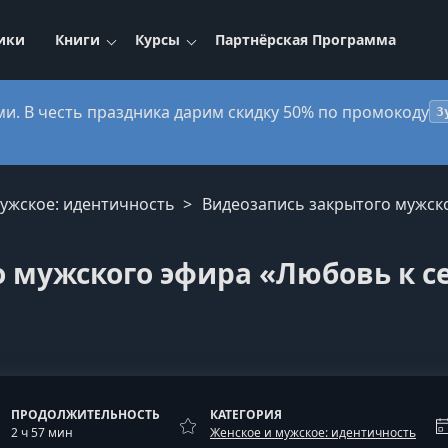
ики
Книги
Курсы
Партнёрская Программа
ми. В честь праздника дарим скидку 50% по промокоду
3
мужское: идентичность
Видеозапись закрытого мужско
 мужского эфира «Любовь к с
ПРОДОЛЖИТЕЛЬНОСТЬ
КАТЕГОРИЯ
2 ч 57 мин
Женское и мужское: идентичность