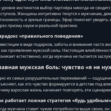
 уровне инстинктов выбор партнёра никогда не сводитс
ступков. Женщины интуитивно тянутся к мужчинам, д
тономность и зрелые границы. Эфир помогает увидеть 
рез призму науки и реальной практики.
арадокс «правильного поведения»
вестиции в виде подарков, заботы и внимания часто в
 как проявление мужской силы. Настоящая влюблённост
зникает естественно, когда мужчина не пытается заслу
лавная мужская боль: чувство «я не ну
но из самых разрушительных переживаний — ощущение
ъясняет, как это чувство формируется в детстве под в
чему взрослая жизнь начинает повторять эти сценарии 
ак работает ложная стратегия «будь удобным
гда мужчина ставит чужие потребности выше своих, о