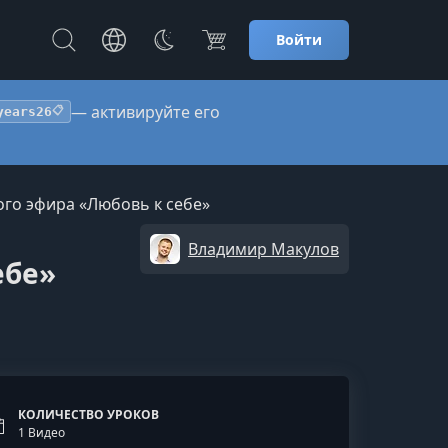
Войти
— активируйте его
years26
📋
го эфира «Любовь к себе»
Владимир Макулов
ебе»
КОЛИЧЕСТВО УРОКОВ
1 Видео