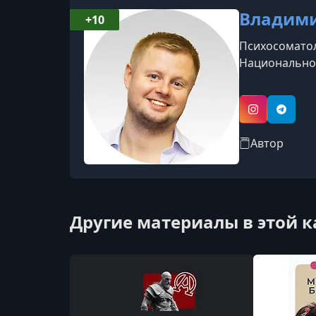
Владими
+10
Психосоматол
Национальной
Instagram
Telegr
Автор
Другие материалы в этой 