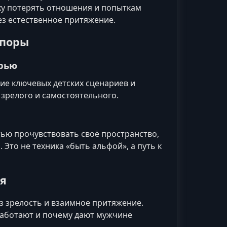
ху потерять отношения и попыткам
ез естественное притяжение.
опоры
ерью
ие ключевых детских сценариев и
 зрелого и самостоятельного.
ю прочувствовать своё пространство,
 Это не техника «быть альфой», а путь к
ия
з зрелость и взаимное притяжение.
 работают и почему дают мужчине