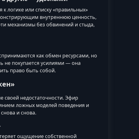
я к логике или списку «правильных»
емонстрирующим внутреннюю ценность,
эти механизмы без обвинений и стыда,
оспринимаются как обмен ресурсами, но
ь не покупается усилиями — она
жить право быть собой.
жен»
 своей недостаточности. Эфир
лиянием ложных моделей поведения и
снова и снова.
»
н теряет ощущение собственной