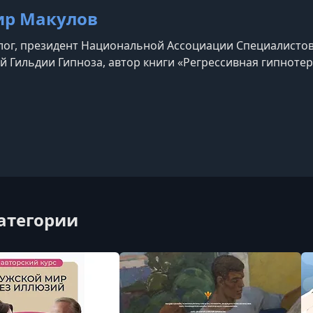
р Макулов
ог, президент Национальной Ассоциации Специалистов
 Гильдии Гипноза, автор книги «Регрессивная гипноте
am
категории