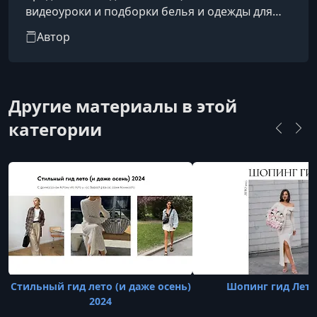
видеоуроки и подборки белья и одежды для
дома. В гиде рассматриваются образы с
Автор
Wildberries и российскими брендами, а также
рекомендации по подбору нижнего белья для
различных ситуаций. Анжела делится советами
по созданию удобного и эстетичного
Другие материалы в этой
гардероба, обеспечивая комфорт и стиль на
категории
каждый день.
Стильный гид лето (и даже осень)
Шопинг гид Лето
2024